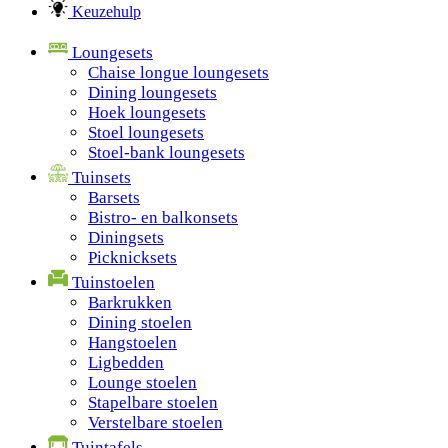
Keuzehulp
Loungesets
Chaise longue loungesets
Dining loungesets
Hoek loungesets
Stoel loungesets
Stoel-bank loungesets
Tuinsets
Barsets
Bistro- en balkonsets
Diningsets
Picknicksets
Tuinstoelen
Barkrukken
Dining stoelen
Hangstoelen
Ligbedden
Lounge stoelen
Stapelbare stoelen
Verstelbare stoelen
Tuintafels