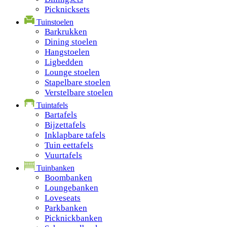
Picknicksets
Tuinstoelen
Barkrukken
Dining stoelen
Hangstoelen
Ligbedden
Lounge stoelen
Stapelbare stoelen
Verstelbare stoelen
Tuintafels
Bartafels
Bijzettafels
Inklapbare tafels
Tuin eettafels
Vuurtafels
Tuinbanken
Boombanken
Loungebanken
Loveseats
Parkbanken
Picknickbanken