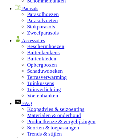
Schommelbanken
Parasols
Parasolhoezen
Parasolvoeten
Stokparasols
Zweefparasols
Accessoires
Beschermhoezen
Buitenkeukens
Buitenkleden
Opbergboxen
Schaduwdoeken
Terrasverwarming
Tuinkussens
Tuinverlichting
Voetenbanken
FAQ
Koopadvies & seizoentips
Materialen & onderhoud
Productkeuze & vergelijkingen
Soorten & toepassingen
Trends & stijlen