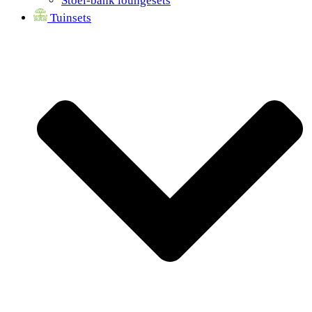
Stoel-bank loungesets
Tuinsets