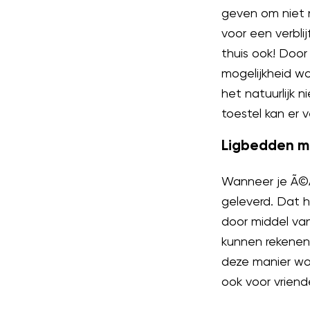
geven om niet 
voor een verbli
thuis ook! Door
mogelijkheid w
het natuurlijk 
toestel kan er 
Ligbedden m
Wanneer je Ã©Ã
geleverd. Dat h
door middel van
kunnen rekenen 
deze manier wor
ook voor vriend