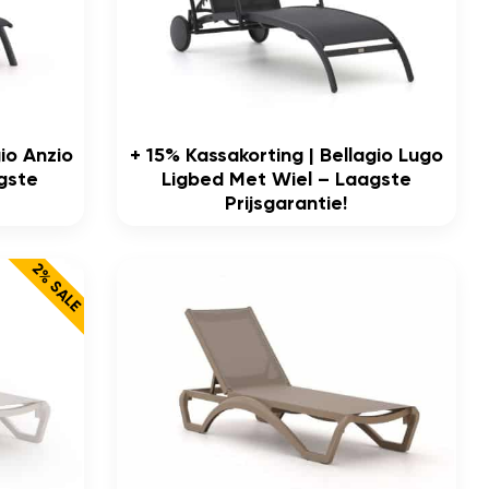
gio Anzio
+ 15% Kassakorting | Bellagio Lugo
gste
Ligbed Met Wiel – Laagste
Prijsgarantie!
2% SALE