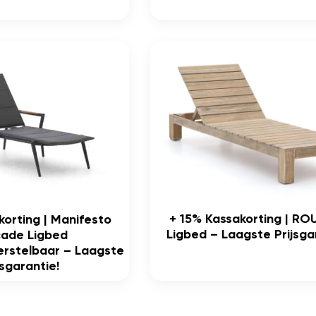
+ 15% Kassakorting | R
korting | Manifesto
Ligbed – Laagste Prijsga
ade Ligbed
rstelbaar – Laagste
jsgarantie!