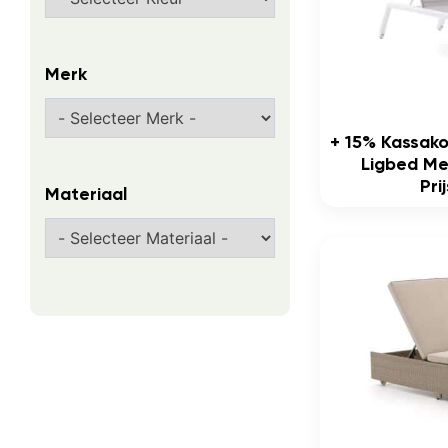
Merk
+ 15% Kassakor
Ligbed Me
Pri
Materiaal