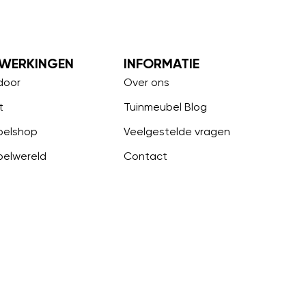
WERKINGEN
INFORMATIE
door
Over ons
t
Tuinmeubel Blog
belshop
Veelgestelde vragen
belwereld
Contact