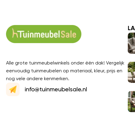
LA
Alle grote tuinmeubelwinkels onder één dak! Vergelijk
eenvoudig tuinmeubelen op materiaal, kleur, prijs en
nog vele andere kenmerken.
info@tuinmeubelsale.nl