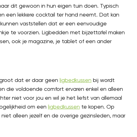
aar dit gewoon in hun eigen tuin doen. Typisch
ppen een lekkere cocktail ter hand neemt. Dat kan
jk kunnen vaststellen dat er een eenvoudige
kje te voorzien. Ligbedden met bijzettafel maken
atsen, ook je magazine, je tablet of een ander
groot dat er daar geen
ligbedkussen
bij wordt
sen die voldoende comfort ervaren enkel en alleen
er niet voor jou en wil je het liefst van allemaal
mogelijkheid om een
ligbedkussen
te kopen. Op
niet alleen jezelf en de overige gezinsleden, maar