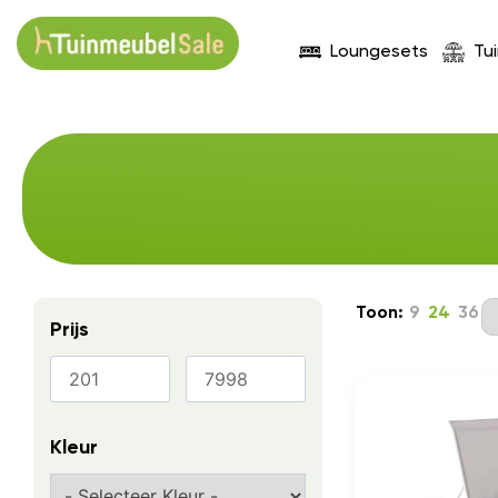
Loungesets
Tu
Toon:
9
24
36
Prijs
Kleur