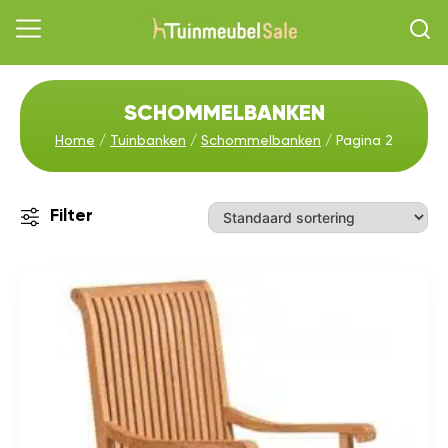
SCHOMMELBANKEN
Home
/
Tuinbanken
/
Schommelbanken
/ Pagina 2
Filter