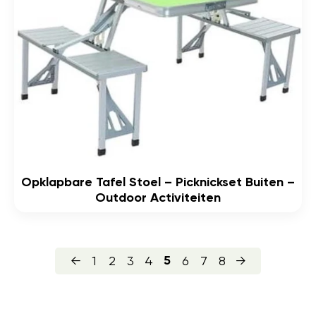
Opklapbare Tafel Stoel – Picknickset Buiten –
Outdoor Activiteiten
←
1
2
3
4
6
7
8
→
5