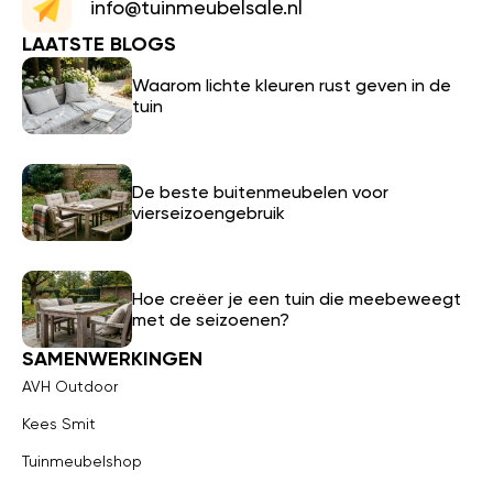
info@tuinmeubelsale.nl
LAATSTE BLOGS
Waarom lichte kleuren rust geven in de
tuin
De beste buitenmeubelen voor
vierseizoengebruik
Hoe creëer je een tuin die meebeweegt
met de seizoenen?
SAMENWERKINGEN
AVH Outdoor
Kees Smit
Tuinmeubelshop