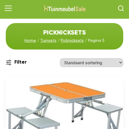
PICKNICKSETS
Home
/
Tuinsets
/
Picknicksets
/ Pagina 5
Filter