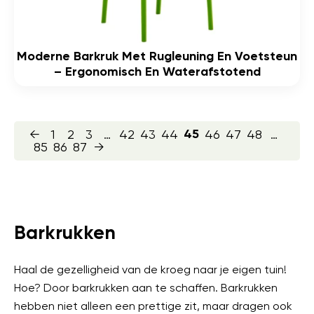
Moderne Barkruk Met Rugleuning En Voetsteun
– Ergonomisch En Waterafstotend
←
1
2
3
…
42
43
44
46
47
48
…
45
85
86
87
→
Barkrukken
Haal de gezelligheid van de kroeg naar je eigen tuin!
Hoe? Door barkrukken aan te schaffen. Barkrukken
hebben niet alleen een prettige zit, maar dragen ook