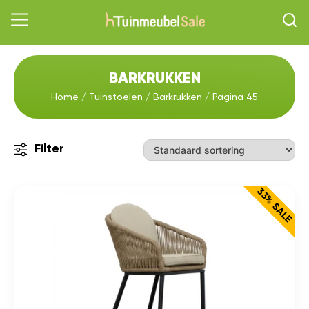
BARKRUKKEN
Home
/
Tuinstoelen
/
Barkrukken
/ Pagina 45
Filter
33% SALE