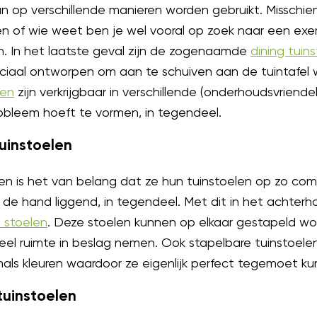
an op verschillende manieren worden gebruikt. Misschien 
xen of wie weet ben je wel vooral op zoek naar een exem
n. In het laatste geval zijn de zogenaamde
dining tuin
eciaal ontworpen om aan te schuiven aan de tuintafel 
len
zijn verkrijgbaar in verschillende (onderhoudsvriend
bleem hoeft te vormen, in tegendeel.
uinstoelen
n is het van belang dat ze hun tuinstoelen op zo com
r de hand liggend, in tegendeel. Met dit in het achter
 stoelen
. Deze stoelen kunnen op elkaar gestapeld wo
eel ruimte in beslag nemen. Ook stapelbare tuinstoelen
nals kleuren waardoor ze eigenlijk perfect tegemoet 
tuinstoelen