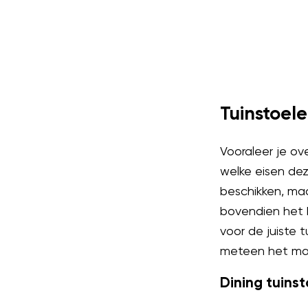
Tuinstoel
Vooraleer je ov
welke eisen dez
beschikken, maar
bovendien het 
voor de juiste 
meteen het maxi
Dining tuins