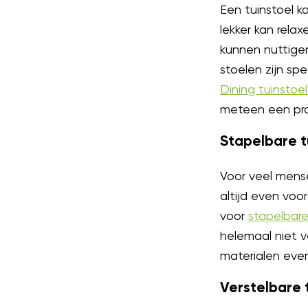
Een tuinstoel k
lekker kan rela
kunnen nuttige
stoelen zijn sp
Dining tuinstoe
meteen een pro
Stapelbare t
Voor veel mense
altijd even voo
voor
stapelbare
helemaal niet v
materialen eve
Verstelbare 