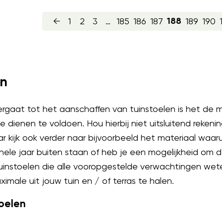
←
1
2
3
…
185
186
187
189
190
188
en
ergaat tot het aanschaffen van tuinstoelen is het de 
e dienen te voldoen. Hou hierbij niet uitsluitend reken
 kijk ook verder naar bijvoorbeeld het materiaal waaruit
hele jaar buiten staan of heb je een mogelijkheid om 
tuinstoelen die alle vooropgestelde verwachtingen weten
male uit jouw tuin en / of terras te halen.
toelen