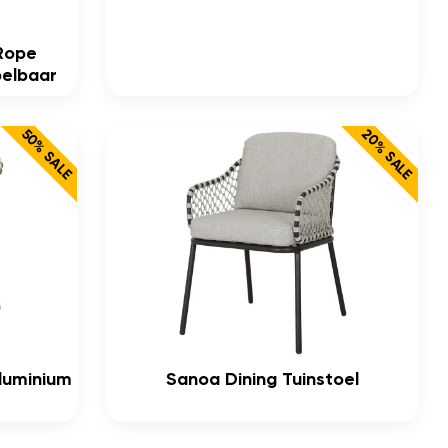
 Rope
pelbaar
20% SALE
50% SALE
Aluminium
Sanoa Dining Tuinstoel