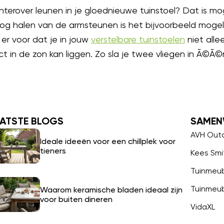
chterover leunen in je gloednieuwe tuinstoel? Dat is mog
g halen van de armsteunen is het bijvoorbeeld mogeli
 er voor dat je in jouw
verstelbare tuinstoelen
niet alle
t in de zon kan liggen. Zo sla je twee vliegen in Ã©Ã©n
ATSTE BLOGS
SAMEN
AVH Out
Ideale ideeën voor een chillplek voor
tieners
Kees Smi
Tuinmeu
Tuinmeu
Waarom keramische bladen ideaal zijn
voor buiten dineren
VidaXL