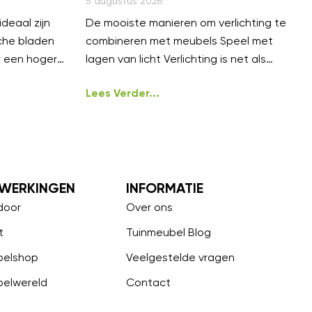
5 augustus 2026
deaal zijn
De mooiste manieren om verlichting te
che bladen
combineren met meubels Speel met
r een hoger
lagen van licht Verlichting is net als
styling, het
Lees Verder...
WERKINGEN
INFORMATIE
door
Over ons
t
Tuinmeubel Blog
belshop
Veelgestelde vragen
belwereld
Contact