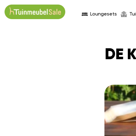
Loungesets
Tu
DE 