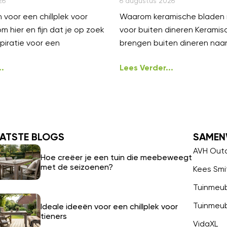
26
6 augustus 2026
 voor een chillplek voor
Waarom keramische bladen i
m hier en fijn dat je op zoek
voor buiten dineren Keramis
piratie voor een
brengen buiten dineren naa
niveau. Ze voelen luxe
.
Lees Verder...
ATSTE BLOGS
SAMEN
AVH Out
Hoe creëer je een tuin die meebeweegt
met de seizoenen?
Kees Smi
Tuinmeu
Tuinmeu
Ideale ideeën voor een chillplek voor
tieners
VidaXL