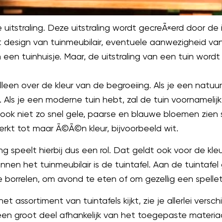
uitstraling. Deze uitstraling wordt gecreÃ«erd door de 
et design van tuinmeubilair, eventuele aanwezigheid v
en tuinhuisje. Maar, de uitstraling van een tuin wordt
een over de kleur van de begroeiing. Als je een natuurlij
n. Als je een moderne tuin hebt, zal de tuin voornamelij
ook niet zo snel gele, paarse en blauwe bloemen zien 
kt tot maar Ã©Ã©n kleur, bijvoorbeeld wit.
ng speelt hierbij dus een rol. Dat geldt ook voor de kleu
en het tuinmeubilair is de tuintafel. Aan de tuintafel 
orrelen, om avond te eten of om gezellig een spellet
t assortiment van tuintafels kijkt, zie je allerlei versc
r een groot deel afhankelijk van het toegepaste materia