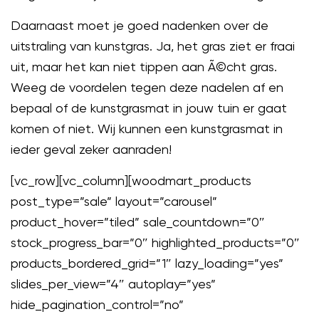
Daarnaast moet je goed nadenken over de
uitstraling van kunstgras. Ja, het gras ziet er fraai
uit, maar het kan niet tippen aan Ã©cht gras.
Weeg de voordelen tegen deze nadelen af en
bepaal of de kunstgrasmat in jouw tuin er gaat
komen of niet. Wij kunnen een kunstgrasmat in
ieder geval zeker aanraden!
[vc_row][vc_column][woodmart_products
post_type=”sale” layout=”carousel”
product_hover=”tiled” sale_countdown=”0″
stock_progress_bar=”0″ highlighted_products=”0″
products_bordered_grid=”1″ lazy_loading=”yes”
slides_per_view=”4″ autoplay=”yes”
hide_pagination_control=”no”