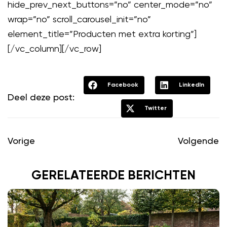
hide_prev_next_buttons=”no” center_mode=”no”
wrap=”no” scroll_carousel_init=”no”
element_title=”Producten met extra korting”]
[/vc_column][/vc_row]
Facebook
LinkedIn
Deel deze post:
Twitter
Vorige
Volgende
GERELATEERDE BERICHTEN