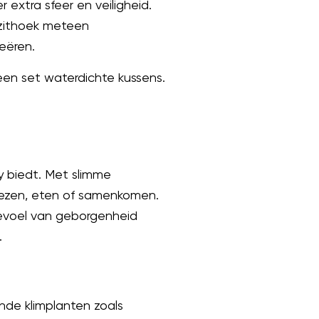
 extra sfeer en veiligheid.
 zithoek meteen
eëren.
een set waterdichte kussens.
cy biedt. Met slimme
 lezen, eten of samenkomen.
gevoel van geborgenheid
.
ende klimplanten zoals