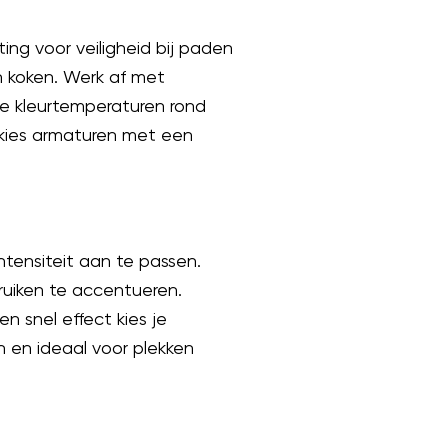
ng voor veiligheid bij paden
en koken. Werk af met
me kleurtemperaturen rond
 kies armaturen met een
tensiteit aan te passen.
ruiken te accentueren.
n snel effect kies je
en en ideaal voor plekken