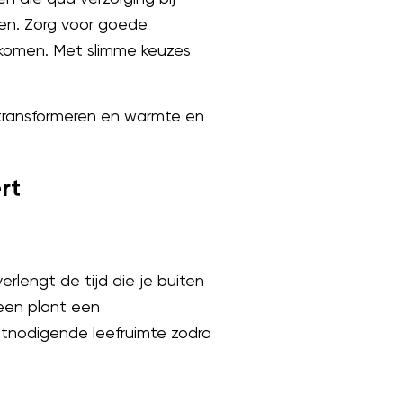
gen. Zorg voor goede
rkomen. Met slimme keuzes
 transformeren en warmte en
rt
rlengt de tijd die je buiten
 een plant een
itnodigende leefruimte zodra