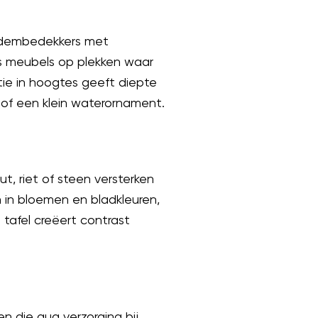
bodembedekkers met
s meubels op plekken waar
ie in hoogtes geeft diepte
 of een klein waterornament.
t, riet of steen versterken
n in bloemen en bladkleuren,
tafel creëert contrast
n die qua verzorging bij