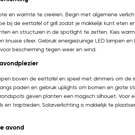
te en warmte te creëren. Begin met algemene verlichti
e bij de eettafel of grill zodat je makkelijk kunt eten 
nten en structuren in de spotlight te zetten. Kies war
en knusse sfeer. Gebruik energiezuinige LED lampen en
 voor bescherming tegen weer en wind.
 avondplezier
mpen boven de eettafel en speel met dimmers om de in
langs paden en gebruik uplights om bomen en grote st
rondspots geven planten een magisch silhouet. Voor ee
s en traptreden. Solarverlichting is makkelijk te plaats
de avond