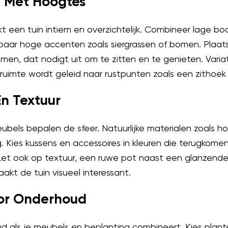
l Met Hoogtes
 een tuin intiem en overzichtelijk. Combineer lage 
paar hoge accenten zoals siergrassen of bomen. Plaat
n, dat nodigt uit om te zitten en te genieten. Variat
ruimte wordt geleid naar rustpunten zoals een zithoek
En Textuur
bels bepalen de sfeer. Natuurlijke materialen zoals hou
g. Kies kussens en accessoires in kleuren die terugkome
et ook op textuur, een ruwe pot naast een glanzende 
kt de tuin visueel interessant.
oor Onderhoud
 als je meubels en beplanting combineert. Kies plante