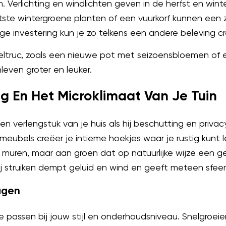
. Verlichting en windlichten geven in de herfst en winter
tste wintergroene planten of een vuurkorf kunnen een
e investering kun je zo telkens een andere beleving cr
seltruc, zoals een nieuwe pot met seizoensbloemen of 
even groter en leuker.
ng En Het Microklimaat Van Je Tuin
en verlengstuk van je huis als hij beschutting en priva
meubels creëer je intieme hoekjes waar je rustig kunt
muren, maar aan groen dat op natuurlijke wijze een 
j struiken dempt geluid en wind en geeft meteen sfeer
agen
e passen bij jouw stijl en onderhoudsniveau. Snelgroei