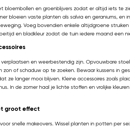
loembollen en groenblijvers zodat er altijd iets te zie
mer bloeien vaste planten als salvia en geraniums, en i
eweging. Voeg bovendien enkele altijdgroene struiken 
bloeitijd en bladkleur zodat de tuin iedere maand een n
cessoires
e verplaatsen en weerbestendig zijn. Opvouwbare stoel
 om zon of schaduw op te zoeken. Bewaar kussens in ges
 ze langer mooi blijven. Kleine accessoires zoals pla
us. In de zomer haal je lichte stoffen en vrolijke kleure
t groot effect
oor snelle makeovers. Wissel planten in potten per se