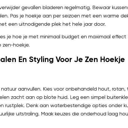
rwijder gevallen bladeren regelmatig. Bewaar kussens 
len. Pas je hoekje aan per seizoen met een warme deke
t het een uitnodigende plek het hele jaar door.
ees je hoe je met minimaal budget en maximaal effect
e zen-hoekje.
alen En Styling Voor Je Zen Hoekje
 natuur aanvullen. Kies voor onbehandeld hout, rotan,
len zacht aan op blote huid. Leg een simpel buitenkle
en rustplek. Denk aan waterbestendige opties onder k
rlijke uitstraling. Maak keuzes die onderhoud laag h