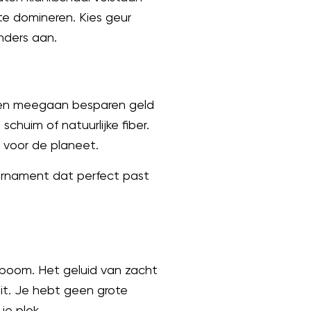
te domineren. Kies geur
inders aan.
aren meegaan besparen geld
chuim of natuurlijke fiber.
s voor de planeet.
rornament dat perfect past
 boom. Het geluid van zacht
uit. Je hebt geen grote
je plek.