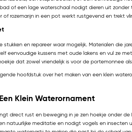
bad of een lage waterschaal nodigt dieren uit zonder 
er of rozemarijn in een pot werkt rustgevend en trekt vl
et
e stukken en repareer waar mogelijk. Materialen die j
elf eenvoudige kussens met oude lakens en vul ze met s
 hoekje dat zowel vriendelijk is voor de portemonnee al
volgende hoofdstuk over het maken van een klein wate
 Een Klein Waterornament
ngt direct rust en beweging in je zen hoekje onder de
n natuurlijke meditatie en nodigt vogels en insecten 
ante waterpartij te maken die past bij de schaal van 