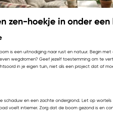
een zen-hoekje in onder ee
e
m is een uitnodiging naar rust en natuur. Begin met ee
 even wegdromen? Geef jezelf toestemming om te ver
htsoord in je eigen tuin, niet als een project dat af moe
e schaduw en een zachte ondergrond. Let op wortels 
 pad voelt intiemer. Zorg dat de boom gezond is en cont