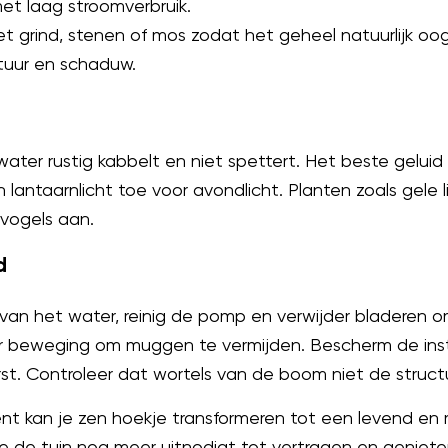
met laag stroomverbruik.
t grind, stenen of mos zodat het geheel natuurlijk oo
tuur en schaduw.
ater rustig kabbelt en niet spettert. Het beste geluid 
lantaarnlicht toe voor avondlicht. Planten zoals gele li
 vogels aan.
d
 van het water, reinig de pomp en verwijder bladeren 
beweging om muggen te vermijden. Bescherm de install
st. Controleer dat wortels van de boom niet de struc
 kan je zen hoekje transformeren tot een levend en 
e de tuin nog meer uitnodigt tot vertragen en geniete