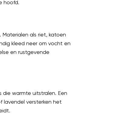
e hoofd.
 Materialen als riet, katoen
ndig kleed neer om vocht en
else en rustgevende
s die warmte uitstralen. Een
of lavendel versterken het
eidt.