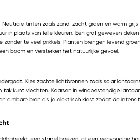
. Neutrale tinten zoals zand, zacht groen en warm grijs
ur in plaats van felle kleuren. Een grof geweven deke
 zonder te veel prikkels. Planten brengen levend groen
en boom en versterken het natuurlijke gevoel.
ndergaat. Kies zachte lichtbronnen zoals solar lantaarns 
een tak kunt vlechten. Kaarsen in windbestendige lant
een dimbare bron als je elektrisch kiest zodat de intensit
cht
oeddhabeeld, een stapel boeken, of een eenvoudige hou