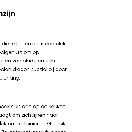
nzijn
 die je leiden naar een plek
nodigen uit om op
uisen van bladeren een
elen dragen subtiel bij door
planting.
hoek sluit aan op de keuken
agt om zichtlijnen naar
lek om te tuinieren. Gebruik
 Zo ontstaat een vloeiende