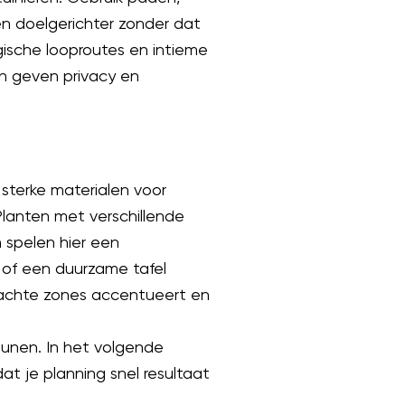
 en doelgerichter zonder dat
ogische looproutes en intieme
en geven privacy en
sterke materialen voor
 Planten met verschillende
 spelen hier een
 of een duurzame tafel
e zachte zones accentueert en
eunen. In het volgende
t je planning snel resultaat