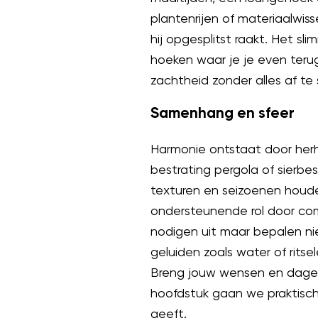
plantenrijen of materiaalwiss
hij opgesplitst raakt. Het s
hoeken waar je je even terug
zachtheid zonder alles af te s
Samenhang en sfeer
Harmonie ontstaat door herh
bestrating pergola of sierbes
texturen en seizoenen houden
ondersteunende rol door com
nodigen uit maar bepalen nie
geluiden zoals water of rit
Breng jouw wensen en dagelij
hoofdstuk gaan we praktisch
geeft.