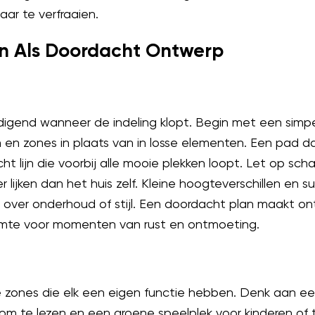
aar te verfraaien.
in Als Doordacht Ontwerp
digend wanneer de indeling klopt. Begin met een simpe
en en zones in plaats van in losse elementen. Een pad 
ht lijn die voorbij alle mooie plekken loopt. Let op sch
r lijken dan het huis zelf. Kleine hoogteverschillen en
 over onderhoud of stijl. Een doordacht plan maakt on
uimte voor momenten van rust en ontmoeting.
re zones die elk een eigen functie hebben. Denk aan e
m te lezen en een groene speelplek voor kinderen of t