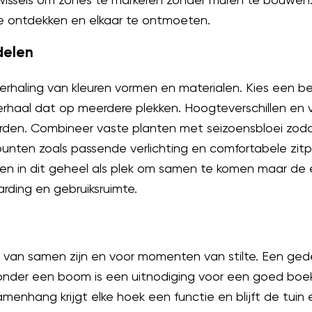
e ontdekken en elkaar te ontmoeten.
delen
haling van kleuren vormen en materialen. Kies een b
rhaal dat op meerdere plekken. Hoogteverschillen en v
en. Combineer vaste planten met seizoensbloei zodat d
unten zoals passende verlichting en comfortabele zitp
en in dit geheel als plek om samen te komen maar de 
rding en gebruiksruimte.
an samen zijn en voor momenten van stilte. Een gedee
onder een boom is een uitnodiging voor een goed boe
menhang krijgt elke hoek een functie en blijft de tuin 