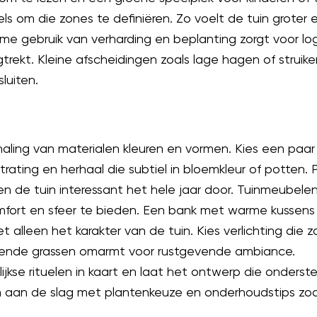
els om die zones te definiëren. Zo voelt de tuin groter
limme gebruik van verharding en beplanting zorgt voor l
trekt. Kleine afscheidingen zoals lage hagen of struik
luiten.
aling van materialen kleuren en vormen. Kies een paar 
trating en herhaal die subtiel in bloemkleur of potten.
 de tuin interessant het hele jaar door. Tuinmeubelen
fort en sfeer te bieden. Een bank met warme kussens
t alleen het karakter van de tuin. Kies verlichting di
selende grassen omarmt voor rustgevende ambiance.
kse rituelen in kaart en laat het ontwerp die onderst
 aan de slag met plantenkeuze en onderhoudstips zoda