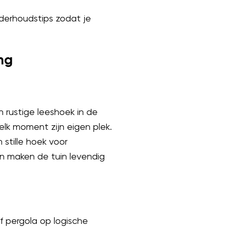
derhoudstips zodat je
ng
n rustige leeshoek in de
elk moment zijn eigen plek.
tille hoek voor
n maken de tuin levendig
f pergola op logische