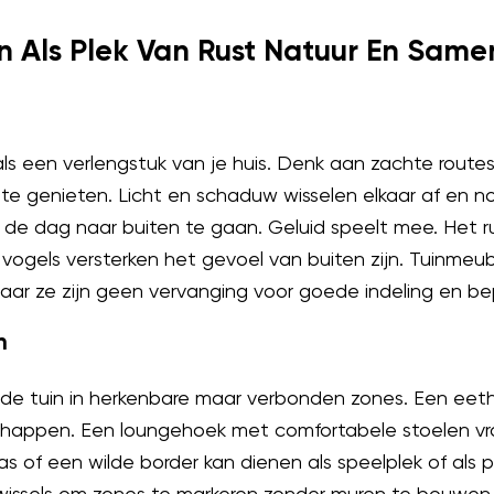
n Als Plek Van Rust Natuur En Same
als een verlengstuk van je huis. Denk aan zachte routes
il te genieten. Licht en schaduw wisselen elkaar af en 
de dag naar buiten te gaan. Geluid speelt mee. Het r
 vogels versterken het gevoel van buiten zijn. Tuinmeub
aar ze zijn geen vervanging voor goede indeling en be
n
t de tuin in herkenbare maar verbonden zones. Een eet
schappen. Een loungehoek met comfortabele stoelen vra
as of een wilde border kan dienen als speelplek of als p
wissels om zones te markeren zonder muren te bouwen.