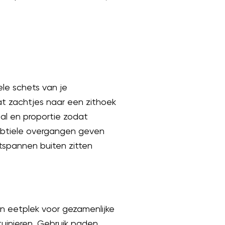
le schets van je
dat zachtjes naar een zithoek
aal en proportie zodat
 subtiele overgangen geven
tspannen buiten zitten
en eetplek voor gezamenlijke
uinieren. Gebruik paden,