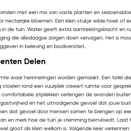
e vinden met een mix van vaste planten en seizoensbloe
oor nectarrijke bloemen. Een klein stukje wilde hoek of 
n in de tuin. Water geeft extra aantrekkingskracht en ru
ging die alledaagse zorgen doen vervagen. Het is mooi
geven in beleving en biodiversiteit.
enten Delen
uimte waar herinneringen worden gemaakt. Een tafel die
g stoelen rond een vuurplek creëert ruimte voor gespr
 en comfortabele zitplekken verlengen de avonden buiten
 gastvrijheid en het uitnodigende gevoel dat jouw buit
en dat gevoel door mensen samen te brengen op een n
an en merk hoe de tuin je stemming beïnvloedt. Laat he
wel groot als klein welkom is. Volgende keer verkennen