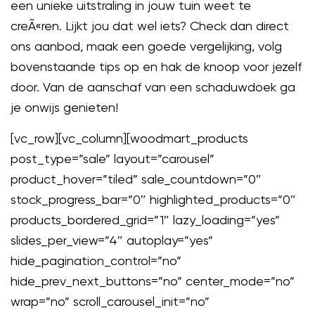
een unieke uitstraling in jouw tuin weet te
creÃ«ren. Lijkt jou dat wel iets? Check dan direct
ons aanbod, maak een goede vergelijking, volg
bovenstaande tips op en hak de knoop voor jezelf
door. Van de aanschaf van een schaduwdoek ga
je onwijs genieten!
[vc_row][vc_column][woodmart_products
post_type=”sale” layout=”carousel”
product_hover=”tiled” sale_countdown=”0″
stock_progress_bar=”0″ highlighted_products=”0″
products_bordered_grid=”1″ lazy_loading=”yes”
slides_per_view=”4″ autoplay=”yes”
hide_pagination_control=”no”
hide_prev_next_buttons=”no” center_mode=”no”
wrap=”no” scroll_carousel_init=”no”