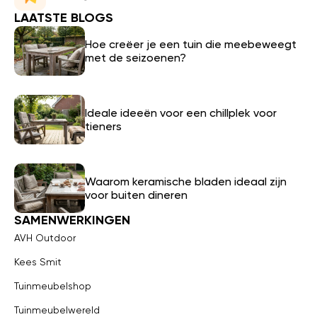
LAATSTE BLOGS
Hoe creëer je een tuin die meebeweegt
met de seizoenen?
Ideale ideeën voor een chillplek voor
tieners
Waarom keramische bladen ideaal zijn
voor buiten dineren
SAMENWERKINGEN
AVH Outdoor
Kees Smit
Tuinmeubelshop
Tuinmeubelwereld