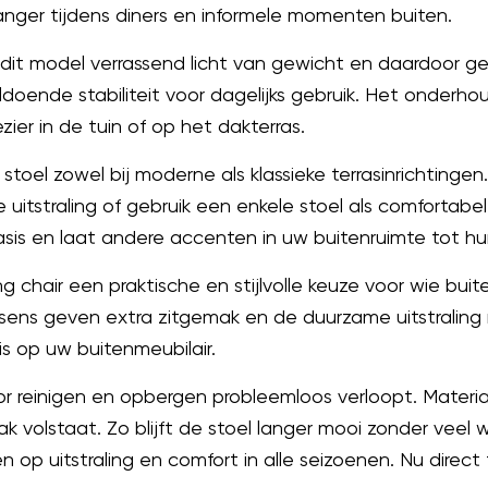
anger tijdens diners en informele momenten buiten.
it model verrassend licht van gewicht en daardoor gem
oldoende stabiliteit voor dagelijks gebruik. Het onderh
ier in de tuin of op het dakterras.
stoel zowel bij moderne als klassieke terrasinrichtin
 uitstraling of gebruik een enkele stoel als comfortabe
asis en laat andere accenten in uw buitenruimte tot h
 chair een praktische en stijlvolle keuze voor wie bu
sens geven extra zitgemak en de duurzame uitstraling
s op uw buitenmeubilair.
 reinigen en opbergen probleemloos verloopt. Materia
volstaat. Zo blijft de stoel langer mooi zonder veel 
n op uitstraling en comfort in alle seizoenen. Nu direct