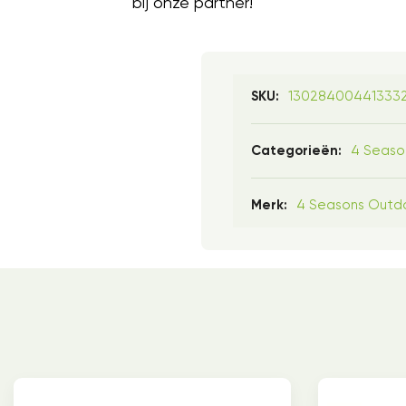
bij onze partner!
13028400441333
SKU:
4 Seaso
Categorieën:
4 Seasons Outd
Merk: