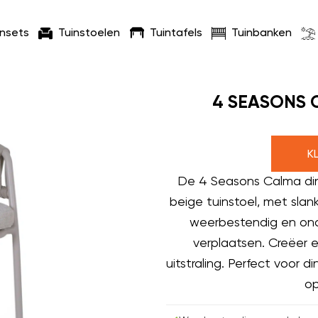
insets
Tuinstoelen
Tuintafels
Tuinbanken
4 SEASONS 
K
De 4 Seasons Calma dinin
beige tuinstoel, met slan
weerbestendig en onde
verplaatsen. Creëer e
uitstraling. Perfect voor
op