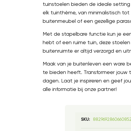
tuinstoelen bieden de ideale settin
elk tuinthème, van minimalistisch to
buitenmeubel of een gezellige paras
Met de stapelbare functie kun je een
hebt of een ruime tuin, deze stoelen
buitenruimte er altijd verzorgd en uit
Maak van je buitenleven een ware be
te bieden heeft. Transformeer jouw 
dagen. Laat je inspireren en geef j
alle informatie bij onze partner!
882969286066085
SKU: