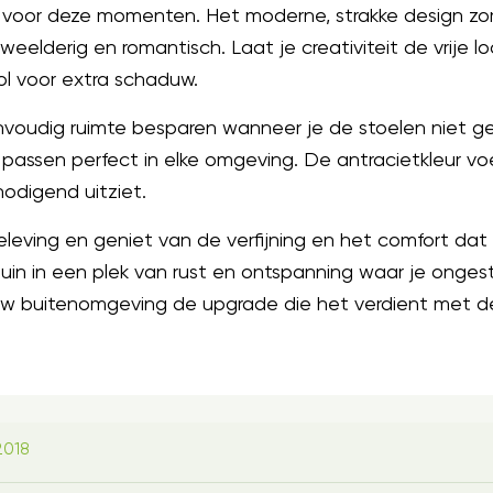
g voor deze momenten. Het moderne, strakke design zo
t weelderig en romantisch. Laat je creativiteit de vrij
ol voor extra schaduw.
voudig ruimte besparen wanneer je de stoelen niet geb
 passen perfect in elke omgeving. De antracietkleur voe
nodigend uitziet.
leving en geniet van de verfijning en het comfort dat
tuin in een plek van rust en ontspanning waar je onge
ouw buitenomgeving de upgrade die het verdient met de
2018