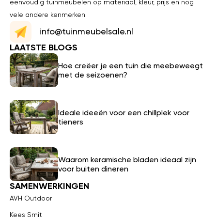
eenvoudig tuinmeubelen op materiaal, kleur, prijs en nog
vele andere kenmerken.
info@tuinmeubelsale.nl
LAATSTE BLOGS
Hoe creëer je een tuin die meebeweegt
met de seizoenen?
Ideale ideeën voor een chillplek voor
tieners
Waarom keramische bladen ideaal zijn
voor buiten dineren
SAMENWERKINGEN
AVH Outdoor
Kees Smit