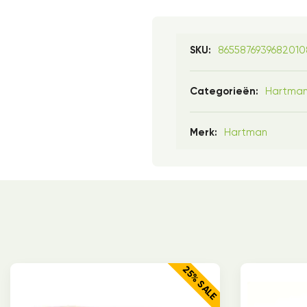
8655876939682010
SKU:
Hartma
Categorieën:
Hartman
Merk:
25% SALE