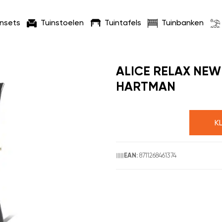
insets
Tuinstoelen
Tuintafels
Tuinbanken
ALICE RELAX NEW
HARTMAN
K
8711268461374
EAN: