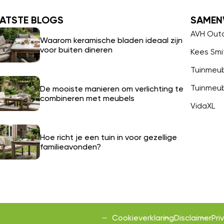
ATSTE BLOGS
SAMEN
AVH Out
Waarom keramische bladen ideaal zijn
voor buiten dineren
Kees Smi
Tuinmeu
Tuinmeu
De mooiste manieren om verlichting te
combineren met meubels
VidaXL
Hoe richt je een tuin in voor gezellige
familieavonden?
Cookieverklaring
Disclaimer
Pri