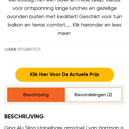
voor ontspanning lange lunches en gezellige
avonden buiten met kwaliteit! Geschikt voor tuin
balkon en terras comfort…… Klik hieronder en lees
meer:
8711268697025
EAN:
Klik Hier Voor De Actuele Prijs
Beschrijving
Beoordelingen (2)
BESCHRIJVING
Gina Alu Sling stapelbare armstoel I van Hartman is