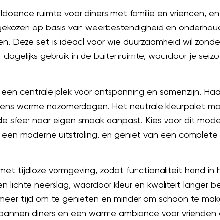
ldoende ruimte voor diners met familie en vrienden, e
ijn gekozen op basis van weerbestendigheid en onder
ten. Deze set is ideaal voor wie duurzaamheid wil zonde
r dagelijks gebruik in de buitenruimte, waardoor je seiz
 een centrale plek voor ontspanning en samenzijn. Ha
ijdens warme nazomerdagen. Het neutrale kleurpalet 
de sfeer naar eigen smaak aanpast. Kies voor dit mod
 een moderne uitstraling, en geniet van een complete d
et tijdloze vormgeving, zodat functionaliteit hand in 
n lichte neerslag, waardoor kleur en kwaliteit langer b
 meer tijd om te genieten en minder om schoon te make
pannen diners en een warme ambiance voor vrienden en f