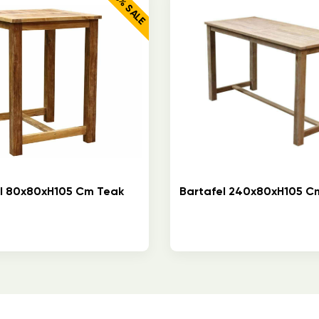
25% SALE
l 80x80xH105 Cm Teak
Bartafel 240x80xH105 C