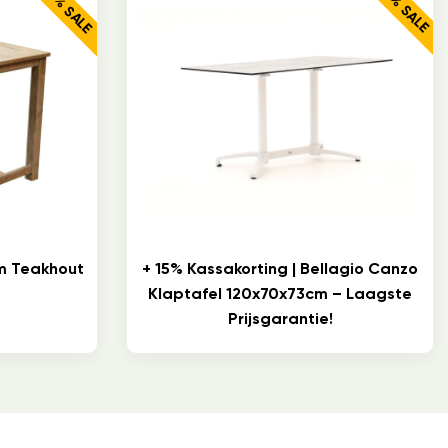
19% SALE
15% SALE
m Teakhout
+ 15% Kassakorting | Bellagio Canzo
Klaptafel 120x70x73cm – Laagste
Prijsgarantie!