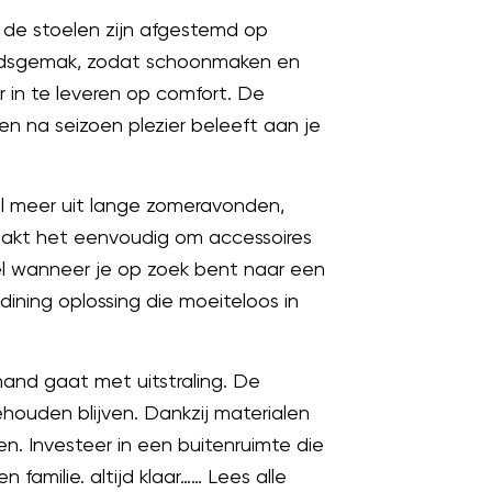
n de stoelen zijn afgestemd op
houdsgemak, zodat schoonmaken en
r in te leveren op comfort. De
oen na seizoen plezier beleeft aan je
al meer uit lange zomeravonden,
maakt het eenvoudig om accessoires
el wanneer je op zoek bent naar een
ining oplossing die moeiteloos in
hand gaat met uitstraling. De
ehouden blijven. Dankzij materialen
n. Investeer in een buitenruimte die
amilie. altijd klaar…… Lees alle