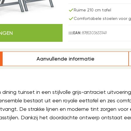
Ruime 210 cm tafel
Comfortabele stoelen voor 
INGEN
8785303633149
EAN:
Aanvullende informatie
ning tuinset in een stijlvolle grijs-antraciet uitvoerin
 ensemble bestaat uit een royale eettafel en zes comf
angt. De strakke lijnen en moderne tint zorgen voor ee
rasstijlen. Dankzij het doordachte ontwerp ontstaat e