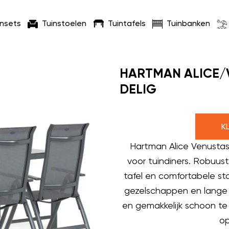
insets
Tuinstoelen
Tuintafels
Tuinbanken
HARTMAN ALICE/V
DELIG
K
Hartman Alice Venustas 
voor tuindiners. Robuuste
tafel en comfortabele s
gezelschappen en lange
en gemakkelijk schoon te 
op