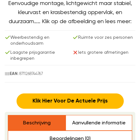
Eenvoudige montage, lichtgewicht maar stabiel,
kleurvast en krasbestendig oppervlak, en
duurzaam…… Klik op de afbeelding en lees meer:
Weerbestendig en
Ruimte voor zes personen
onderhoudsarm
Laagste prijsgarantie
Iets grotere afmetingen
inbegrepen
8711268744767
EAN:
Klik Hier Voor De Actuele Prijs
Beschrijving
Aanvullende informatie
Beoordelingen (0)