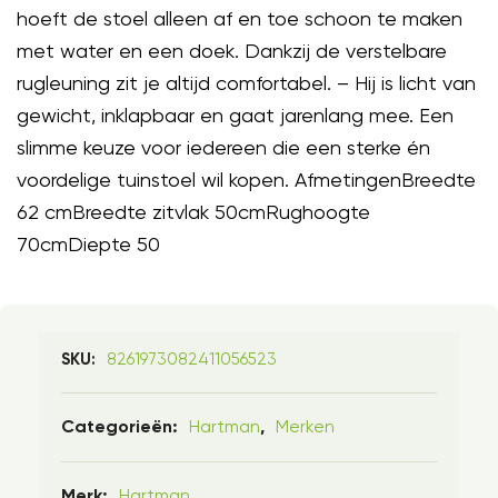
hoeft de stoel alleen af en toe schoon te maken
met water en een doek. Dankzij de verstelbare
rugleuning zit je altijd comfortabel. – Hij is licht van
gewicht, inklapbaar en gaat jarenlang mee. Een
slimme keuze voor iedereen die een sterke én
voordelige tuinstoel wil kopen. AfmetingenBreedte
62 cmBreedte zitvlak 50cmRughoogte
70cmDiepte 50
8261973082411056523
SKU:
Hartman
Merken
Categorieën:
,
Hartman
Merk: