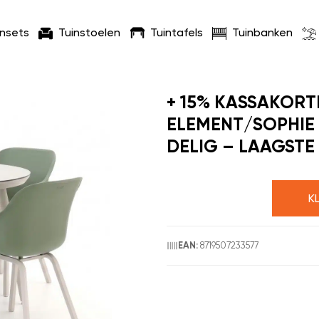
insets
Tuinstoelen
Tuintafels
Tuinbanken
+ 15% KASSAKORT
ELEMENT/SOPHIE 
DELIG – LAAGSTE
K
8719507233577
EAN: