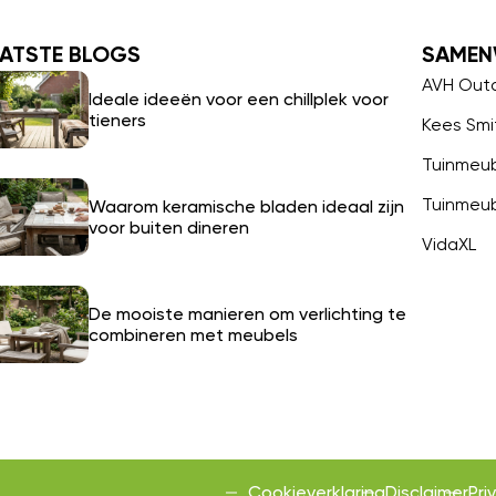
ATSTE BLOGS
SAMEN
AVH Out
Ideale ideeën voor een chillplek voor
tieners
Kees Smi
Tuinmeu
Tuinmeu
Waarom keramische bladen ideaal zijn
voor buiten dineren
VidaXL
De mooiste manieren om verlichting te
combineren met meubels
Cookieverklaring
Disclaimer
Pri