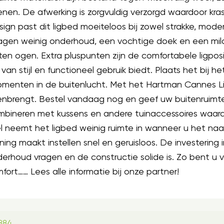
n. De afwerking is zorgvuldig verzorgd waardoor kras
esign past dit ligbed moeiteloos bij zowel strakke, moder
vragen weinig onderhoud, een vochtige doek en een m
en ogen. Extra pluspunten zijn de comfortabele ligposi
van stijl en functioneel gebruik biedt. Plaats het bij 
momenten in de buitenlucht. Met het Hartman Cannes L
enbrengt. Bestel vandaag nog en geef uw buitenruimte
ombineren met kussens en andere tuinaccessoires waardo
el neemt het ligbed weinig ruimte in wanneer u het na
g maakt instellen snel en geruisloos. De investering in
erhoud vragen en de constructie solide is. Zo bent u 
rt…… Lees alle informatie bij onze partner!
884