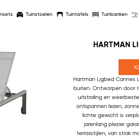
insets
Tuinstoelen
Tuintafels
Tuinbanken
HARTMAN LI
K
Hartman Ligbed Cannes Lou
buiten. Ontworpen door H
uitstraling en weerbest
ontspannen lezen, zonne
lichte gewicht is verp
jarenlang plezier gara
terrasstijlen, van strak 