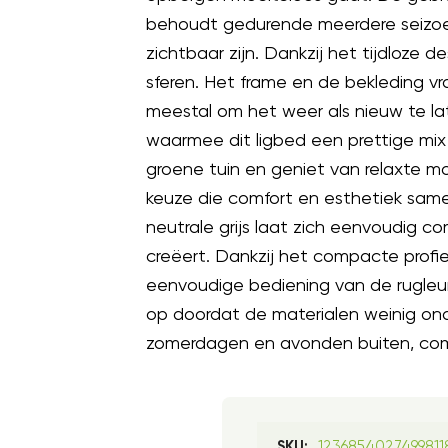
behoudt gedurende meerdere seizoene
zichtbaar zijn. Dankzij het tijdloze d
sferen. Het frame en de bekleding 
meestal om het weer als nieuw te lat
waarmee dit ligbed een prettige mix 
groene tuin en geniet van relaxte 
keuze die comfort en esthetiek sam
neutrale grijs laat zich eenvoudig c
creëert. Dankzij het compacte profi
eenvoudige bediening van de rugleunin
op doordat de materialen weinig ond
zomerdagen en avonden buiten, comfo
1236854027499811
SKU: