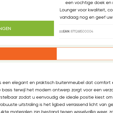
een vochtige doek en
Lounger voor kwaliteit, co
vandaag nog en geef uw tu
INGEN
8711268500004
EAN:
 is een elegant en praktisch buitenmeubel dat comfor
 basis terwijl het modern ontwerp zorgt voor een verzor
rstelbaar zodat u eenvoudig de ideale positie kiest om
uuste uitstraling is het ligbed verrassend licht van 
te materialen zijn bestand tegen wisselvallig weer, zo