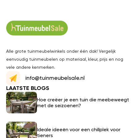
Alle grote tuinmeubelwinkels onder één dak! Vergelijk
eenvoudig tuinmeubelen op materiaal, kleur, prijs en nog
vele andere kenmerken.
info@tuinmeubelsale.nl
LAATSTE BLOGS
Hoe creëer je een tuin die meebeweegt
met de seizoenen?
Ideale ideeën voor een chillplek voor
tieners