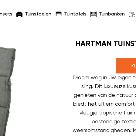
insets
Tuinstoelen
Tuintafels
Tuinbanken
HARTMAN TUINS
K
Droom weg in uw eigen t
sling. Dit luxueuze ku
genieten van de natuur
biedt het ultiem comfort
vleugje tropische flai
bestendige textie
weersomstandigheden. Me