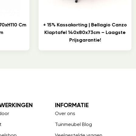
70xH110 Cm
+ 15% Kassakorting | Bellagio Canzo
Cm
Klaptafel 140x80x73cm – Laagste
Prijsgarantie!
WERKINGEN
INFORMATIE
door
Over ons
t
Tuinmeubel Blog
belshop
Veelgestelde vragen