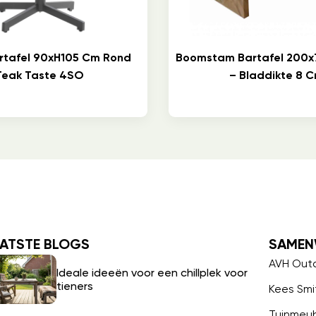
artafel 90xH105 Cm Rond
Boomstam Bartafel 200x
Teak Taste 4SO
– Bladdikte 8 
ATSTE BLOGS
SAMEN
AVH Out
Ideale ideeën voor een chillplek voor
tieners
Kees Smi
Tuinmeu