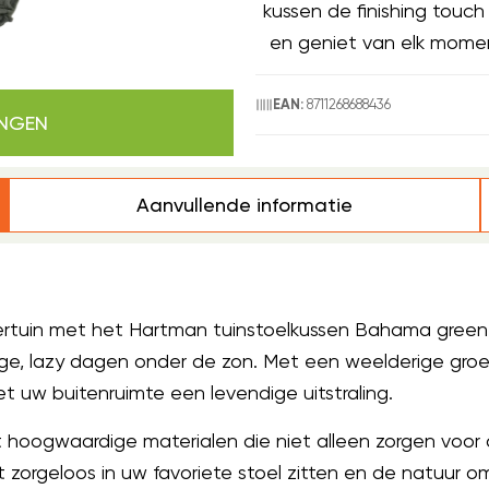
kussen de finishing touch
en geniet van elk moment
8711268688436
EAN:
INGEN
Aanvullende informatie
tuin met het Hartman tuinstoelkussen Bahama green sl
ge, lazy dagen onder de zon. Met een weelderige gro
 uw buitenruimte een levendige uitstraling.
it hoogwaardige materialen die niet alleen zorgen voo
 zorgeloos in uw favoriete stoel zitten en de natuur 