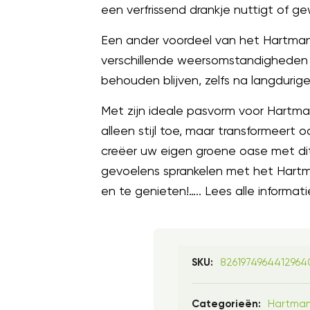
een verfrissend drankje nuttigt of
Een ander voordeel van het Hartman
verschillende weersomstandigheden e
behouden blijven, zelfs na langdurige
Met zijn ideale pasvorm voor Hartman
alleen stijl toe, maar transformeert
creëer uw eigen groene oase met di
gevoelens sprankelen met het Hartma
en te genieten!….. Lees alle informati
8261974964412964
SKU:
Hartma
Categorieën: