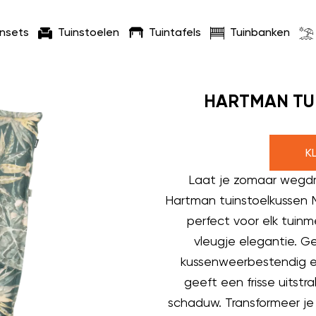
insets
Tuinstoelen
Tuintafels
Tuinbanken
HARTMAN TU
K
Laat je zomaar wegdrom
Hartman tuinstoelkussen Ma
perfect voor elk tuin
vleugje elegantie. G
kussenweerbestendig e
geeft een frisse uitstr
schaduw. Transformeer je