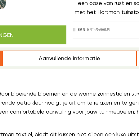
een oase van rust en s
met het Hartman tuinstoe
8711268688139
EAN:
INGEN
Aanvullende informatie
ingd door bloeiende bloemen en de warme zonnestralen st
ende petrolkleur nodigt je uit om te relaxen en te geni
 een comfortabele aanvulling voor jouw tuinmeubelen;
n textiel, biedt dit kussen niet alleen een luxe uitst