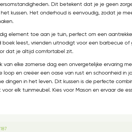
eersomstandigheden. Dit betekent dat je je geen zorg
n het kussen. Het onderhoud is eenvoudig, zodat je me
maken.
ndig element toe aan je tuin, perfect om een aantrekkel
ed boek leest, vrienden uitnodigt voor een barbecue 
r dat je altijd comfortabel zit.
k van elke zomerse dag een onvergetelijke ervaring m
je loop en creëer een oase van rust en schoonheid in jou
dingen in het leven. Dit kussen is de perfecte combinat
voor elk tuinmeubel. Kies voor Mason en ervaar de esse
187