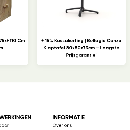
75xH110 Cm
+ 15% Kassakorting | Bellagio Canzo
Cm
Klaptafel 80x80x73cm – Laagste
Prijsgarantie!
WERKINGEN
INFORMATIE
door
Over ons