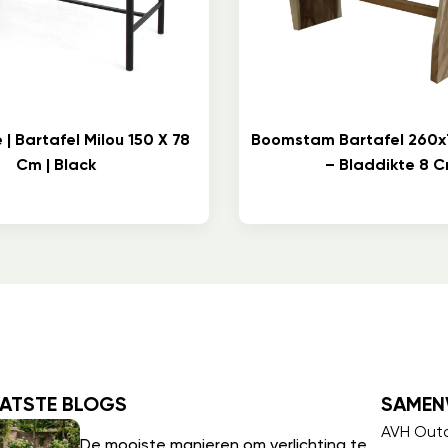
| Bartafel Milou 150 X 78
Boomstam Bartafel 260x
Cm | Black
– Bladdikte 8 
ATSTE BLOGS
SAMEN
AVH Out
De mooiste manieren om verlichting te