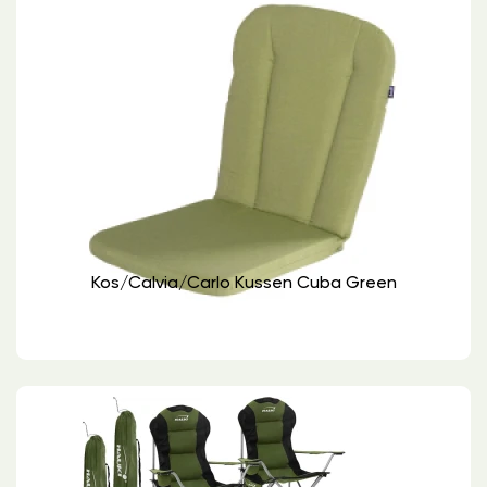
Kos/calvia/carlo Kussen Cuba Green