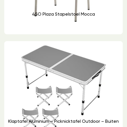
4SO Plaza Stapelstoel Mocca
Klaptafel Aluminium – Picknicktafel Outdoor – Buiten