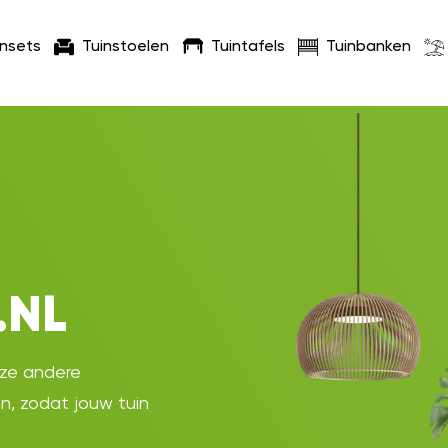
insets
Tuinstoelen
Tuintafels
Tuinbanken
.NL
oze andere
en, zodat jouw tuin