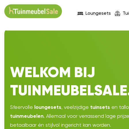
Loungesets
Tu
WELKOM BIJ
TUINMEUBELSALE
Sfeervolle
, veelzijdige
en tall
loungesets
tuinsets
. Allemaal voor verrassend lage prijz
tuinmeubelen
betaalbaar én stijlvol ingericht kan worden.