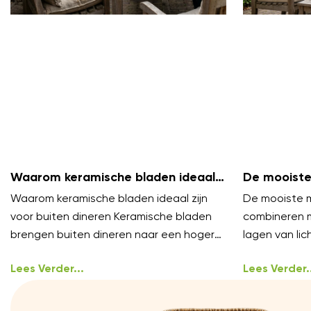
Waarom keramische bladen ideaal
De mooiste
zijn voor buiten dineren
te combine
Waarom keramische bladen ideaal zijn
De mooiste m
voor buiten dineren Keramische bladen
combineren 
brengen buiten dineren naar een hoger
lagen van lich
niveau. Ze voelen luxe aan en blijven koel
styling, het 
onder
Lees Verder...
Lees Verder..