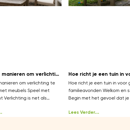
 manieren om verlichting
Hoe richt je een tuin in v
ren met meubels
gezellige familieavonden
anieren om verlichting te
Hoe richt je een tuin in voor 
met meubels Speel met
familieavonden Welkom en s
t Verlichting is net als
Begin met het gevoel dat je 
werkt het best in lagen.
oproepen gezellig, warm en
.
ongedwongen
Lees Verder...