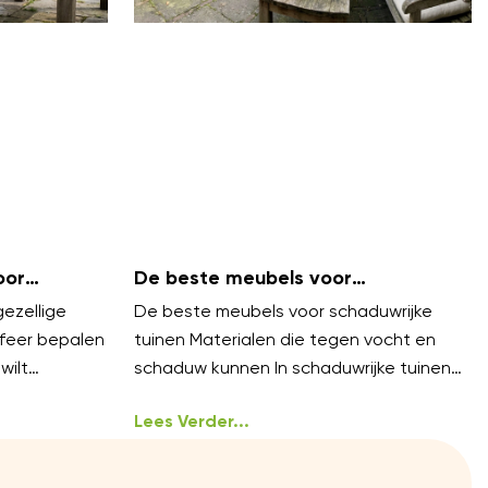
oor
De beste meubels voor
?
schaduwrijke tuinen
gezellige
De beste meubels voor schaduwrijke
feer bepalen
tuinen Materialen die tegen vocht en
wilt
schaduw kunnen In schaduwrijke tuinen
zijn vocht en mos veelvoorkomende
uitdagingen. Kies meubels van
Lees Verder...