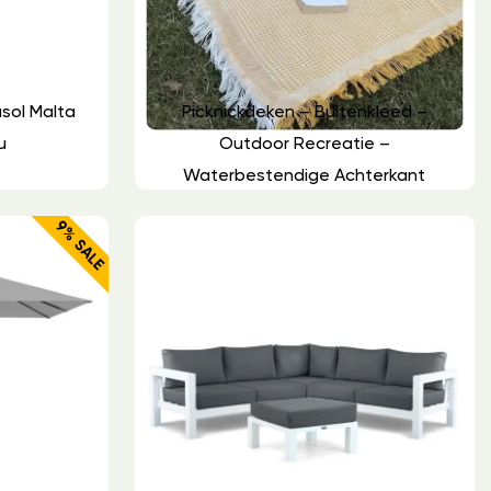
sol Malta
Picknickdeken – Buitenkleed –
u
Outdoor Recreatie –
Waterbestendige Achterkant
9% SALE