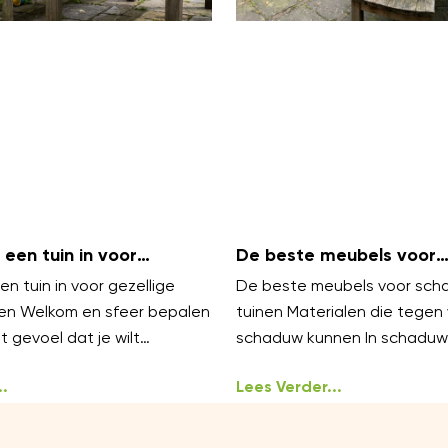
 een tuin in voor
De beste meubels voor
amilieavonden?
schaduwrijke tuinen
en tuin in voor gezellige
De beste meubels voor scha
en Welkom en sfeer bepalen
tuinen Materialen die tegen
 gevoel dat je wilt
schaduw kunnen In schaduwr
ellig, warm en
zijn vocht en mos veelvoor
en
.
uitdagingen. Kies meubels v
Lees Verder...