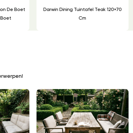
oon De Boet
Darwin Dining Tuintafel Teak 120×70
 Boet
Cm
N
erwerpen!