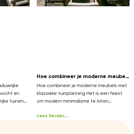
Hoe combineer je moderne meubels
met klassieke tuinplanning?
duwrijke
Hoe combineer je moderne meubels met
 vocht en
klassieke tuinplanning Het is een feest
ijke tuinen
om modern minimalisme te laten
komende
samenvloeien met tijdloze
an
tuinarchitectuur. Je hoeft niet te
Lees Verder...