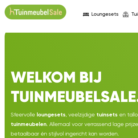
Loungesets
Tu
WELKOM BIJ
TUINMEUBELSALE
Sfeervolle
, veelzijdige
en tall
loungesets
tuinsets
. Allemaal voor verrassend lage prijz
tuinmeubelen
betaalbaar én stijlvol ingericht kan worden.