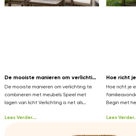
De mooiste manieren om verlichting
Hoe richt je
te combineren met meubels
gezellige f
De mooiste manieren om verlichting te
Hoe richt je e
combineren met meubels Speel met
familieavond
lagen van licht Verlichting is net als
Begin met het
styling, het werkt het best in lagen.
oproepen gez
Lees Verder...
ongedwong
Lees Verder..