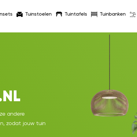
insets
Tuinstoelen
Tuintafels
Tuinbanken
.NL
oze andere
en, zodat jouw tuin