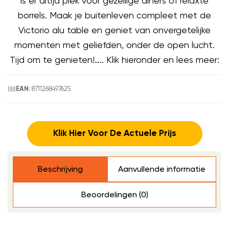
is er altijd plek voor gezellige diners of relaxte
borrels. Maak je buitenleven compleet met de
Victorio alu table en geniet van onvergetelijke
momenten met geliefden, onder de open lucht.
Tijd om te genieten!….. Klik hieronder en lees meer:
8711268497625
EAN:
Klik Hier Voor De Actuele Prijs
Beschrijving
Aanvullende informatie
Beoordelingen (0)