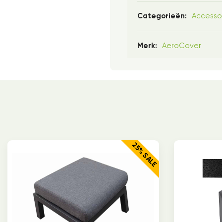
Accesso
Categorieën:
AeroCover
Merk:
25% SALE