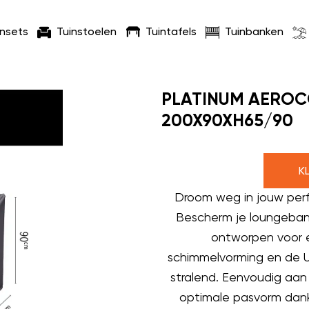
insets
Tuinstoelen
Tuintafels
Tuinbanken
PLATINUM AERO
200X90XH65/90
K
Droom weg in jouw per
Bescherm je loungeban
ontworpen voor 
schimmelvorming en de U
stralend. Eenvoudig aan
optimale pasvorm dankz