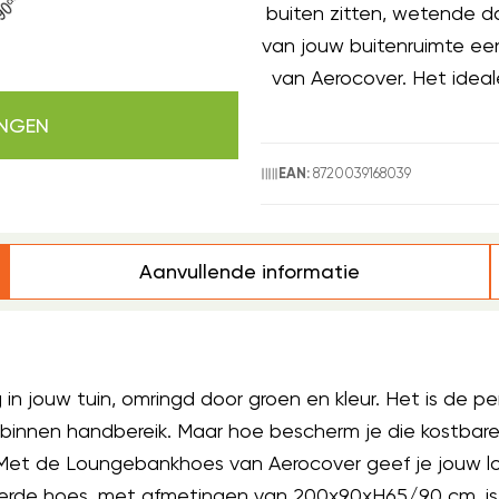
buiten zitten, wetende d
van jouw buitenruimte e
van Aerocover. Het ideale
INGEN
8720039168039
EAN:
Aanvullende informatie
 in jouw tuin, omringd door groen en kleur. Het is de 
e binnen handbereik. Maar hoe bescherm je die kostba
et de Loungebankhoes van Aerocover geef je jouw lo
oerde hoes, met afmetingen van 200x90xH65/90 cm, i