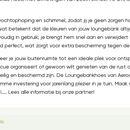
chtophoping en schimmel, zodat jij je geen zorgen h
wat betekent dat de kleuren van jouw loungebank altij
udig in gebruik; je brengt hem snel aan en verwijdert
tijd perfect, wat zorgt voor extra bescherming tegen d
er je jouw buitenruimte tot een ideale plek voor ont
ecue organiseert of gewoon wilt genieten van de rust
ilig en beschermd zijn. De Loungebankhoes van Aeroco
me investering voor jarenlang plezier in je tuin. Maak 
.. Lees alle informatie bij onze partner!
66