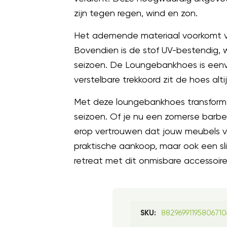
zijn tegen regen, wind en zon.
Het ademende materiaal voorkomt vo
Bovendien is de stof UV-bestendig, 
seizoen. De Loungebankhoes is eenvo
verstelbare trekkoord zit de hoes al
Met deze loungebankhoes transforme
seizoen. Of je nu een zomerse barb
erop vertrouwen dat jouw meubels ve
praktische aankoop, maar ook een slim
retreat met dit onmisbare accessoire!…
88296991195806710
SKU: