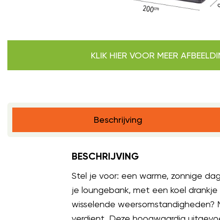
KLIK HIER VOOR MEER AFBEELD
Beschrijving
BESCHRIJVING
Stel je voor: een warme, zonnige dag
je loungebank, met een koel drankj
wisselende weersomstandigheden? M
verdient. Deze hoogwaardig uitgev