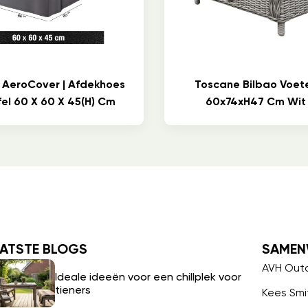
 AeroCover | Afdekhoes
Toscane Bilbao Voe
el 60 X 60 X 45(h) Cm
60x74xH47 Cm Wit 
ATSTE BLOGS
SAMEN
AVH Out
Ideale ideeën voor een chillplek voor
tieners
Kees Smi