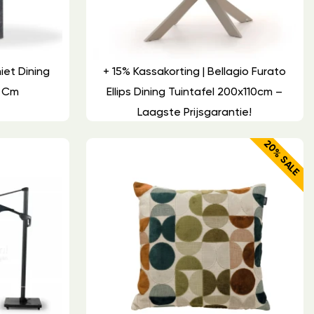
iet Dining
+ 15% Kassakorting | Bellagio Furato
0 Cm
Ellips Dining Tuintafel 200x110cm –
Laagste Prijsgarantie!
20% SALE