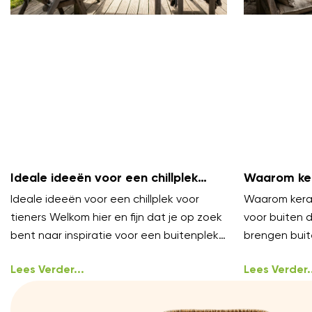
Ideale ideeën voor een chillplek
Waarom ker
voor tieners
zijn voor b
Ideale ideeën voor een chillplek voor
Waarom keram
tieners Welkom hier en fijn dat je op zoek
voor buiten 
bent naar inspiratie voor een buitenplek
brengen buit
waar tieners echt willen
niveau. Ze vo
Lees Verder...
onder
Lees Verder..