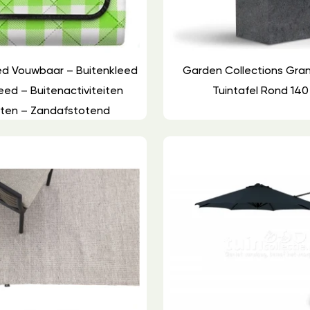
eed Vouwbaar – Buitenkleed
Garden Collections Gran
eed – Buitenactiviteiten
Tuintafel Rond 14
ten – Zandafstotend