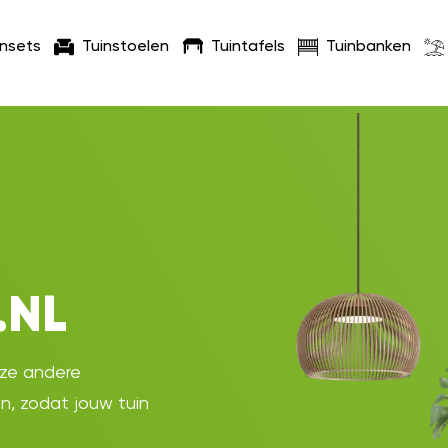
insets
Tuinstoelen
Tuintafels
Tuinbanken
.NL
oze andere
en, zodat jouw tuin