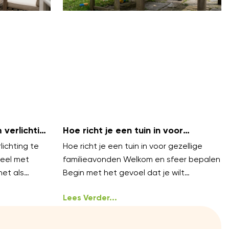
verlichting
Hoe richt je een tuin in voor
bels
gezellige familieavonden?
ichting te
Hoe richt je een tuin in voor gezellige
eel met
familieavonden Welkom en sfeer bepalen
net als
Begin met het gevoel dat je wilt
n lagen.
oproepen gezellig, warm en
ongedwongen
Lees Verder...