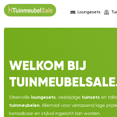
Loungesets
Tu
WELKOM BIJ
TUINMEUBELSALE
Sfeervolle
, veelzijdige
en tall
loungesets
tuinsets
. Allemaal voor verrassend lage prijz
tuinmeubelen
betaalbaar én stijlvol ingericht kan worden.