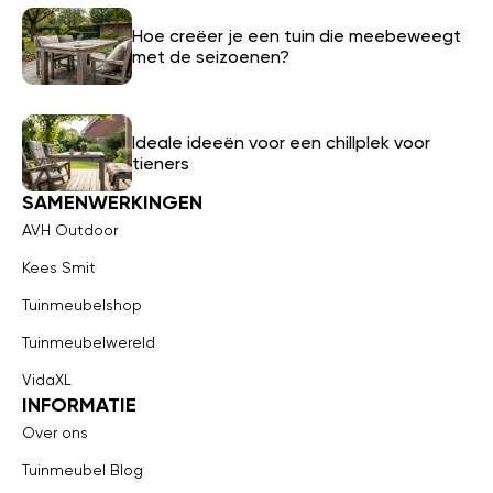
Hoe creëer je een tuin die meebeweegt
met de seizoenen?
Ideale ideeën voor een chillplek voor
tieners
SAMENWERKINGEN
AVH Outdoor
Kees Smit
Tuinmeubelshop
Tuinmeubelwereld
VidaXL
INFORMATIE
Over ons
Tuinmeubel Blog