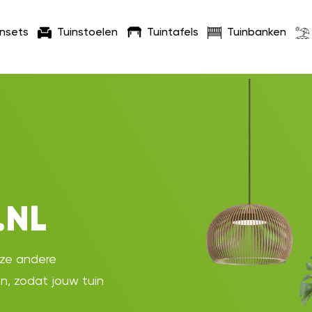
insets
Tuinstoelen
Tuintafels
Tuinbanken
.NL
oze andere
en, zodat jouw tuin