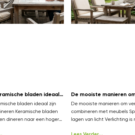
amische bladen ideaal
De mooiste manieren om 
uiten dineren
te combineren met meu
ische bladen ideaal zijn
De mooiste manieren om verl
dineren Keramische bladen
combineren met meubels Sp
en dineren naar een hoger
lagen van licht Verlichting is 
elen luxe aan en blijven koel
styling, het werkt het best i
.
Lees Verder...