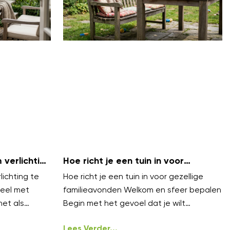
verlichting
Hoe richt je een tuin in voor
bels
gezellige familieavonden?
ichting te
Hoe richt je een tuin in voor gezellige
eel met
familieavonden Welkom en sfeer bepalen
net als
Begin met het gevoel dat je wilt
n lagen.
oproepen gezellig, warm en
ongedwongen
Lees Verder...