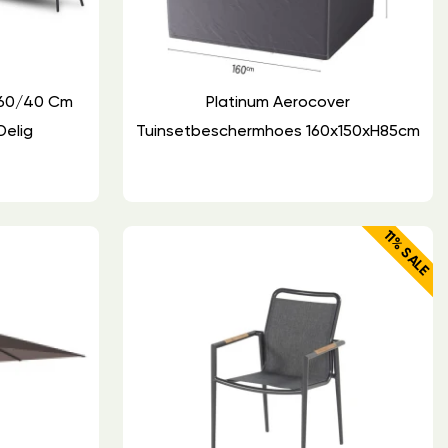
 60/40 Cm
Platinum Aerocover
Delig
Tuinsetbeschermhoes 160x150xH85cm
11% SALE