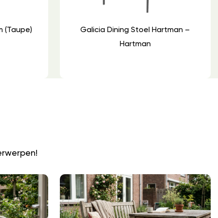
m (Taupe)
Galicia Dining Stoel Hartman –
Hartman
N
erwerpen!