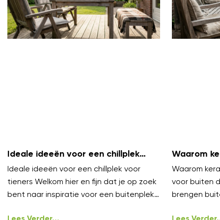
Ideale ideeën voor een chillplek
Waarom ker
voor tieners
zijn voor b
Ideale ideeën voor een chillplek voor
Waarom keram
tieners Welkom hier en fijn dat je op zoek
voor buiten 
bent naar inspiratie voor een buitenplek
brengen buit
waar tieners echt willen
niveau. Ze vo
Lees Verder...
onder
Lees Verder..