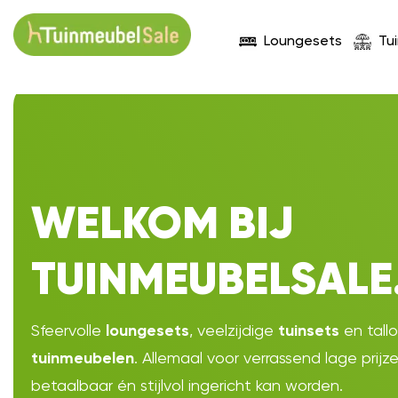
Loungesets
Tu
WELKOM BIJ
TUINMEUBELSALE
Sfeervolle
, veelzijdige
en tall
loungesets
tuinsets
. Allemaal voor verrassend lage prijz
tuinmeubelen
betaalbaar én stijlvol ingericht kan worden.