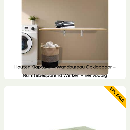
Houten Klaptafel – Wandbureau Opklapbaar –
Ruimtebesparend Werken – Eenvoudig
27% SALE