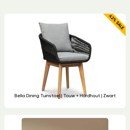
42% SALE
Bella Dining Tuinstoel | Touw + Hardhout | Zwart