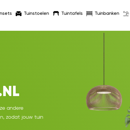
insets
Tuinstoelen
Tuintafels
Tuinbanken
.NL
oze andere
en, zodat jouw tuin