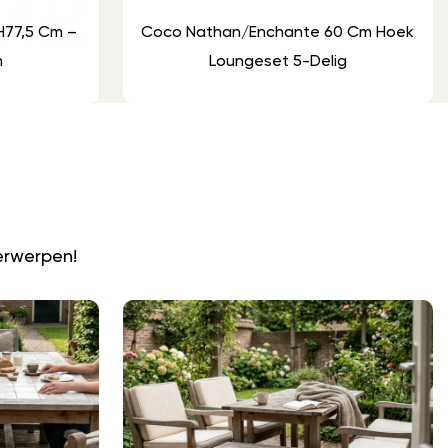
H77,5 Cm –
Coco Nathan/Enchante 60 Cm Hoek
m
Loungeset 5-Delig
N
erwerpen!