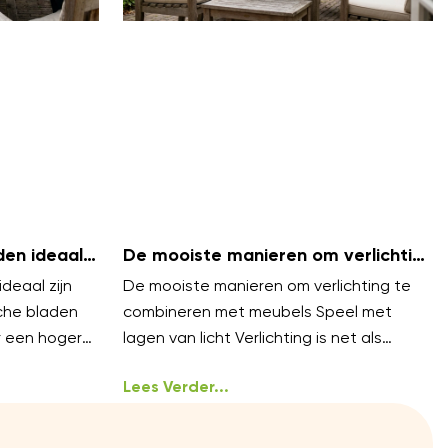
en ideaal
De mooiste manieren om verlichting
te combineren met meubels
deaal zijn
De mooiste manieren om verlichting te
che bladen
combineren met meubels Speel met
r een hoger
lagen van licht Verlichting is net als
 blijven koel
styling, het werkt het best in lagen.
Lees Verder...