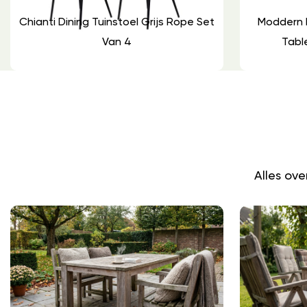
Chianti Dining Tuinstoel Grijs Rope Set
Moddern 
Van 4
Tabl
Alles ov