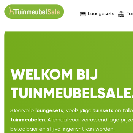
Loungesets
Tu
WELKOM BIJ
TUINMEUBELSALE
Sfeervolle
, veelzijdige
en tall
loungesets
tuinsets
. Allemaal voor verrassend lage prijz
tuinmeubelen
betaalbaar én stijlvol ingericht kan worden.