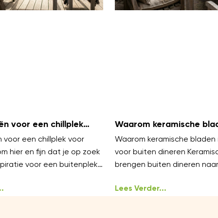
ën voor een chillplek
Waarom keramische blad
s
zijn voor buiten dineren
 voor een chillplek voor
Waarom keramische bladen i
m hier en fijn dat je op zoek
voor buiten dineren Keramis
piratie voor een buitenplek
brengen buiten dineren naa
echt willen
niveau. Ze voelen luxe aan en
.
onder
Lees Verder...