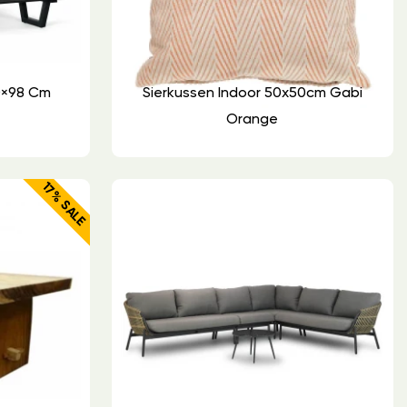
0×98 Cm
Sierkussen Indoor 50x50cm Gabi
Orange
17% SALE