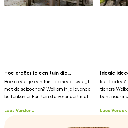
Hoe creëer je een tuin die
Ideale idee
meebeweegt met de seizoenen?
voor tiener
Hoe creëer je een tuin die meebeweegt
Ideale ideeën
met de seizoenen? Welkom in je levende
tieners Welko
buitenkamer Een tuin die verandert met
bent naar ins
de tijd nodigt uit om
waar tieners 
Lees Verder...
Lees Verder..