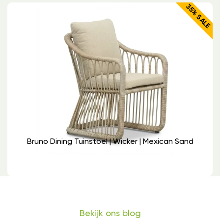
35% SALE
Bruno Dining Tuinstoel | Wicker | Mexican Sand
Bekijk ons blog