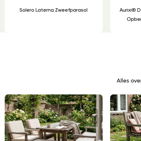
Solero Laterna Zweefparasol
Aurixi® 
Opber
Alles ov