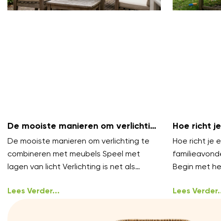
De mooiste manieren om verlichting
Hoe richt je
te combineren met meubels
gezellige f
De mooiste manieren om verlichting te
Hoe richt je e
combineren met meubels Speel met
familieavond
lagen van licht Verlichting is net als
Begin met het
styling, het werkt het best in lagen.
oproepen gez
Lees Verder...
ongedwong
Lees Verder..