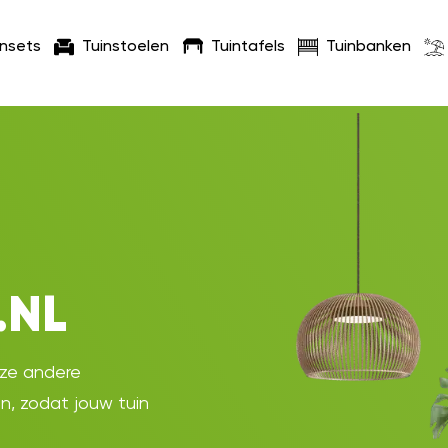
insets
Tuinstoelen
Tuintafels
Tuinbanken
.NL
oze andere
en, zodat jouw tuin