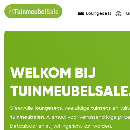
Loungesets
Tu
WELKOM BIJ
TUINMEUBELSALE
Sfeervolle
, veelzijdige
en tall
loungesets
tuinsets
. Allemaal voor verrassend lage prijz
tuinmeubelen
betaalbaar én stijlvol ingericht kan worden.