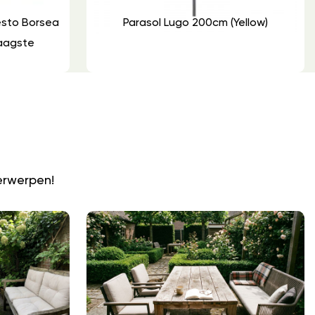
festo Borsea
Parasol Lugo 200cm (yellow)
Laagste
N
erwerpen!