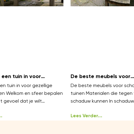
 een tuin in voor
De beste meubels voor
amilieavonden?
schaduwrijke tuinen
en tuin in voor gezellige
De beste meubels voor scha
en Welkom en sfeer bepalen
tuinen Materialen die tegen
 gevoel dat je wilt
schaduw kunnen In schaduwr
ellig, warm en
zijn vocht en mos veelvoor
en
.
uitdagingen. Kies meubels v
Lees Verder...