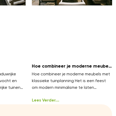
Hoe combineer je moderne meubels
met klassieke tuinplanning?
duwrijke
Hoe combineer je moderne meubels met
 vocht en
klassieke tuinplanning Het is een feest
ijke tuinen
om modern minimalisme te laten
komende
samenvloeien met tijdloze
an
tuinarchitectuur. Je hoeft niet te
Lees Verder...