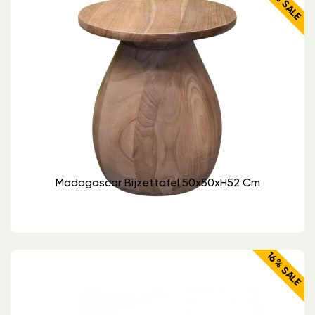
17% SALE
Madagascar Bijzettafel 50x50xH52 Cm
16% SALE