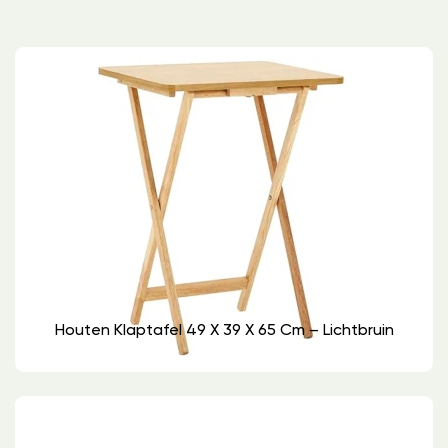
Houten Klaptafel 49 X 39 X 65 Cm – Lichtbruin