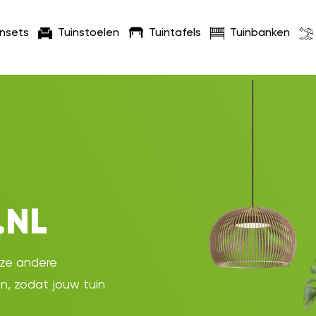
insets
Tuinstoelen
Tuintafels
Tuinbanken
.NL
oze andere
en, zodat jouw tuin