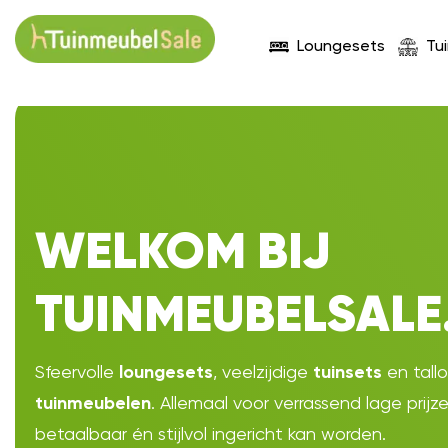
Loungesets
Tu
WELKOM BIJ
TUINMEUBELSALE
Sfeervolle
, veelzijdige
en tall
loungesets
tuinsets
. Allemaal voor verrassend lage prijz
tuinmeubelen
betaalbaar én stijlvol ingericht kan worden.