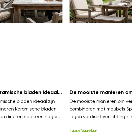
amische bladen ideaal
De mooiste manieren om 
uiten dineren
te combineren met meu
ische bladen ideaal zijn
De mooiste manieren om verl
dineren Keramische bladen
combineren met meubels Sp
en dineren naar een hoger
lagen van licht Verlichting is 
elen luxe aan en blijven koel
styling, het werkt het best i
.
Lees Verder...