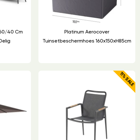
 60/40 Cm
Platinum Aerocover
Delig
Tuinsetbeschermhoes 160x150xH85cm
11% SALE