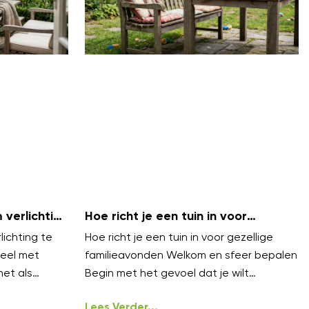
verlichting
Hoe richt je een tuin in voor
bels
gezellige familieavonden?
ichting te
Hoe richt je een tuin in voor gezellige
eel met
familieavonden Welkom en sfeer bepalen
net als
Begin met het gevoel dat je wilt
n lagen.
oproepen gezellig, warm en
ongedwongen
Lees Verder...