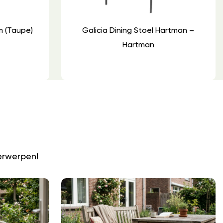
m (Taupe)
Galicia Dining Stoel Hartman –
Hartman
N
erwerpen!