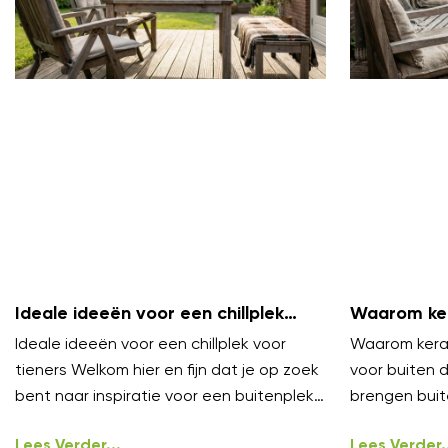
Ideale ideeën voor een chillplek
Waarom ker
voor tieners
zijn voor b
Ideale ideeën voor een chillplek voor
Waarom keram
tieners Welkom hier en fijn dat je op zoek
voor buiten 
bent naar inspiratie voor een buitenplek
brengen buit
waar tieners echt willen
niveau. Ze vo
Lees Verder...
onder
Lees Verder..