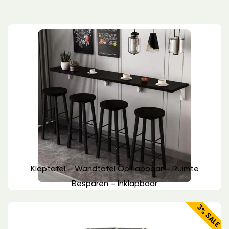
Klaptafel – Wandtafel Opklapbaar – Ruimte
Besparen – Inklapbaar
3% SALE