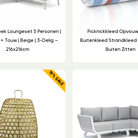
oek Loungeset 5 Personen |
Picknickkleed Opvou
+ Touw | Beige | 3-Delig –
Buitenkleed Strandkleed 
216x216cm
Buiten Zitten
19% SALE