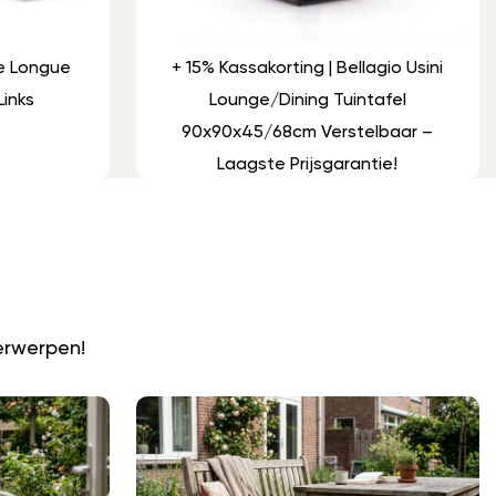
e Longue
+ 15% Kassakorting | Bellagio Usini
Links
Lounge/dining Tuintafel
90x90x45/68cm Verstelbaar –
Laagste Prijsgarantie!
N
erwerpen!