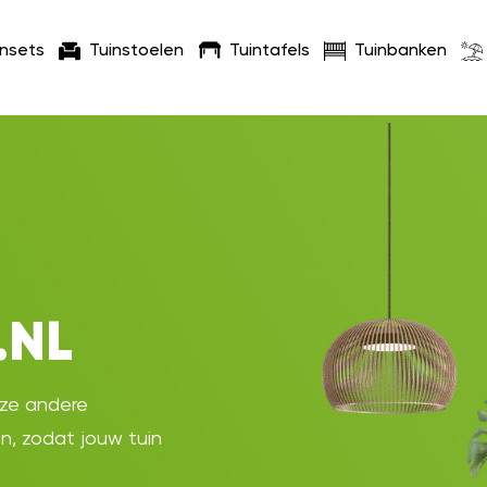
insets
Tuinstoelen
Tuintafels
Tuinbanken
.NL
oze andere
en, zodat jouw tuin