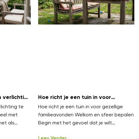
verlichting
Hoe richt je een tuin in voor
bels
gezellige familieavonden?
ichting te
Hoe richt je een tuin in voor gezellige
eel met
familieavonden Welkom en sfeer bepalen
net als
Begin met het gevoel dat je wilt
n lagen.
oproepen gezellig, warm en
ongedwongen
Lees Verder...