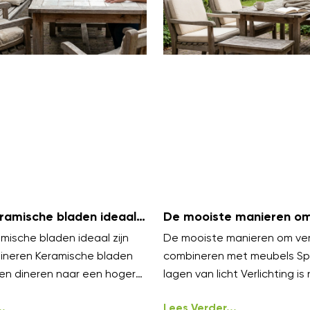
amische bladen ideaal
De mooiste manieren om 
uiten dineren
te combineren met meu
ische bladen ideaal zijn
De mooiste manieren om verl
dineren Keramische bladen
combineren met meubels Sp
en dineren naar een hoger
lagen van licht Verlichting is 
elen luxe aan en blijven koel
styling, het werkt het best i
.
Lees Verder...