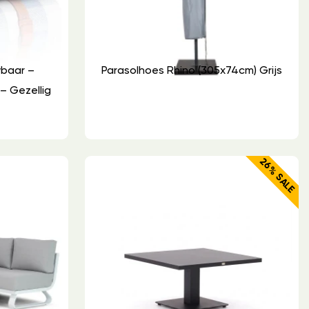
wbaar –
Parasolhoes Rhino (305x74cm) Grijs
– Gezellig
26% SALE