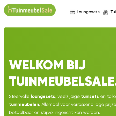
Loungesets
Tu
WELKOM BIJ
TUINMEUBELSALE
Sfeervolle
, veelzijdige
en tall
loungesets
tuinsets
. Allemaal voor verrassend lage prijz
tuinmeubelen
betaalbaar én stijlvol ingericht kan worden.