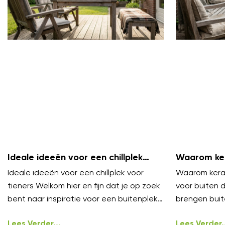
Ideale ideeën voor een chillplek
Waarom ker
voor tieners
zijn voor b
Ideale ideeën voor een chillplek voor
Waarom keram
tieners Welkom hier en fijn dat je op zoek
voor buiten 
bent naar inspiratie voor een buitenplek
brengen buit
waar tieners echt willen
niveau. Ze vo
Lees Verder...
onder
Lees Verder..