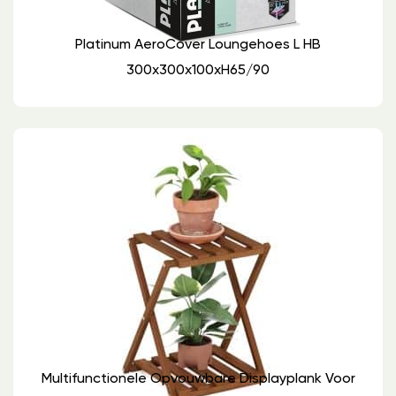
Platinum AeroCover Loungehoes L HB
300x300x100xH65/90
Multifunctionele Opvouwbare Displayplank Voor