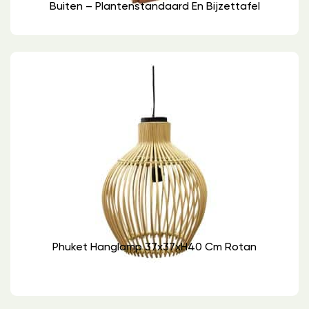
Buiten – Plantenstandaard En Bijzettafel
Phuket Hanglamp 37x37xH40 Cm Rotan