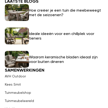
LAATSTE BLOGS
Hoe creëer je een tuin die meebeweegt
met de seizoenen?
Ideale ideeën voor een chillplek voor
tieners
Waarom keramische bladen ideaal zijn
voor buiten dineren
SAMENWERKINGEN
AVH Outdoor
Kees Smit
Tuinmeubelshop
Tuinmeubelwereld