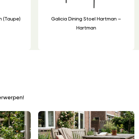
m (Taupe)
Galicia Dining Stoel Hartman –
Hartman
N
erwerpen!