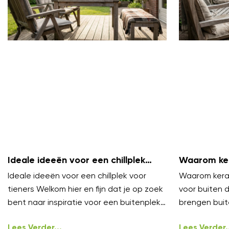
Ideale ideeën voor een chillplek
Waarom ker
voor tieners
zijn voor b
Ideale ideeën voor een chillplek voor
Waarom keram
tieners Welkom hier en fijn dat je op zoek
voor buiten 
bent naar inspiratie voor een buitenplek
brengen buit
waar tieners echt willen
niveau. Ze vo
Lees Verder...
onder
Lees Verder..