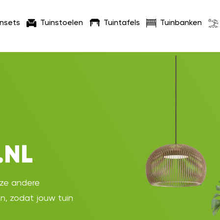
insets
Tuinstoelen
Tuintafels
Tuinbanken
.NL
oze andere
en, zodat jouw tuin