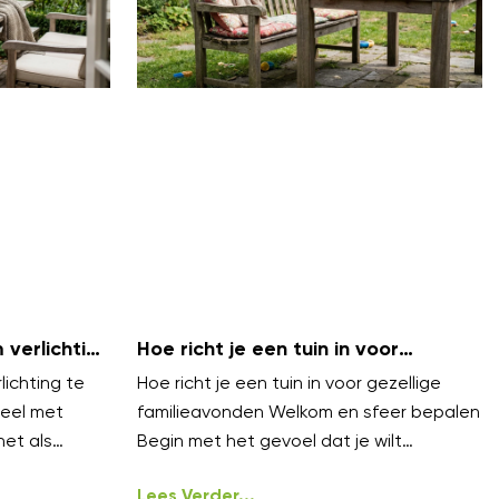
verlichting
Hoe richt je een tuin in voor
bels
gezellige familieavonden?
ichting te
Hoe richt je een tuin in voor gezellige
eel met
familieavonden Welkom en sfeer bepalen
net als
Begin met het gevoel dat je wilt
n lagen.
oproepen gezellig, warm en
ongedwongen
Lees Verder...