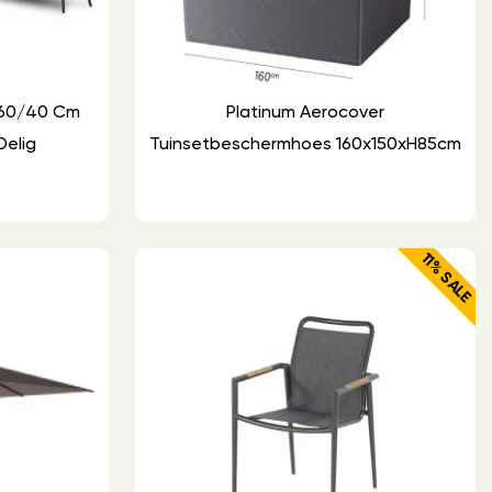
 60/40 Cm
Platinum Aerocover
Delig
Tuinsetbeschermhoes 160x150xH85cm
11% SALE