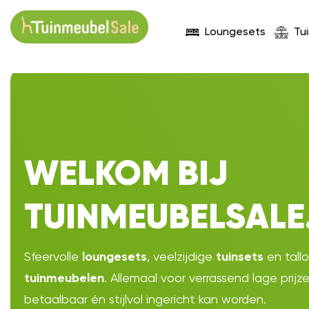
Loungesets
Tu
WELKOM BIJ
TUINMEUBELSALE
Sfeervolle
, veelzijdige
en tall
loungesets
tuinsets
. Allemaal voor verrassend lage prijz
tuinmeubelen
betaalbaar én stijlvol ingericht kan worden.