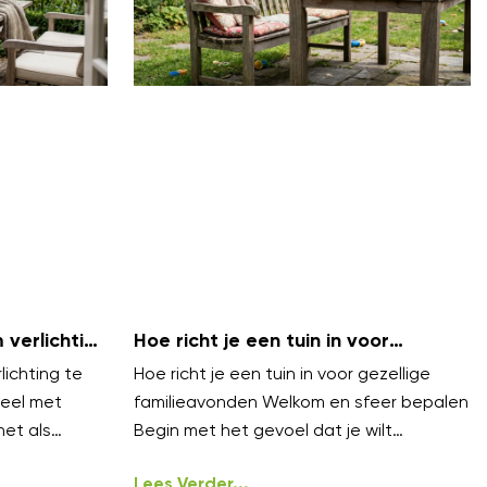
verlichting
Hoe richt je een tuin in voor
bels
gezellige familieavonden?
ichting te
Hoe richt je een tuin in voor gezellige
eel met
familieavonden Welkom en sfeer bepalen
net als
Begin met het gevoel dat je wilt
n lagen.
oproepen gezellig, warm en
ongedwongen
Lees Verder...