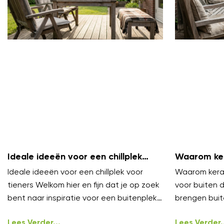
Ideale ideeën voor een chillplek
Waarom ker
voor tieners
zijn voor b
Ideale ideeën voor een chillplek voor
Waarom keram
tieners Welkom hier en fijn dat je op zoek
voor buiten 
bent naar inspiratie voor een buitenplek
brengen buit
waar tieners echt willen
niveau. Ze vo
Lees Verder...
onder
Lees Verder..