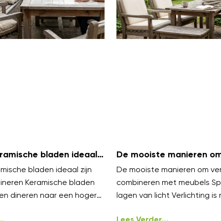
amische bladen ideaal
De mooiste manieren om 
uiten dineren
te combineren met meu
ische bladen ideaal zijn
De mooiste manieren om verl
dineren Keramische bladen
combineren met meubels Sp
en dineren naar een hoger
lagen van licht Verlichting is 
elen luxe aan en blijven koel
styling, het werkt het best i
.
Lees Verder...