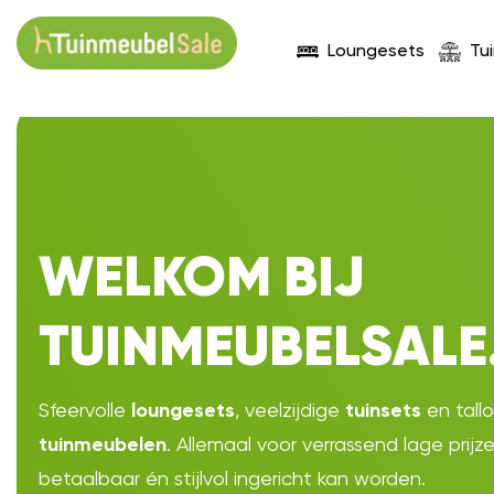
Loungesets
Tu
WELKOM BIJ
TUINMEUBELSALE
Sfeervolle
, veelzijdige
en tall
loungesets
tuinsets
. Allemaal voor verrassend lage prijz
tuinmeubelen
betaalbaar én stijlvol ingericht kan worden.