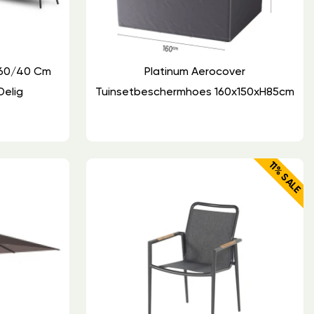
 60/40 Cm
Platinum Aerocover
Delig
Tuinsetbeschermhoes 160x150xH85cm
11% SALE