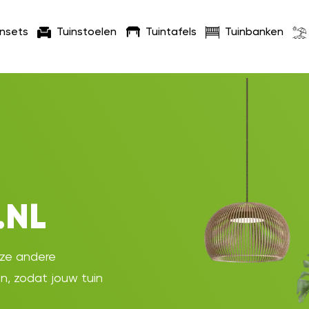
insets
Tuinstoelen
Tuintafels
Tuinbanken
.NL
oze andere
en, zodat jouw tuin