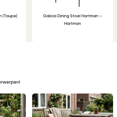
m (Taupe)
Galicia Dining Stoel Hartman –
Hartman
N
erwerpen!