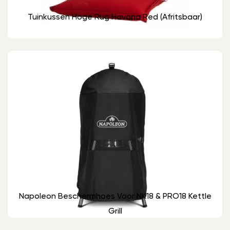
Tuinkussen Hoge Rug Havana Red (Afritsbaar)
Napoleon Beschermhoes Voor NK18 & PRO18 Kettle
Grill