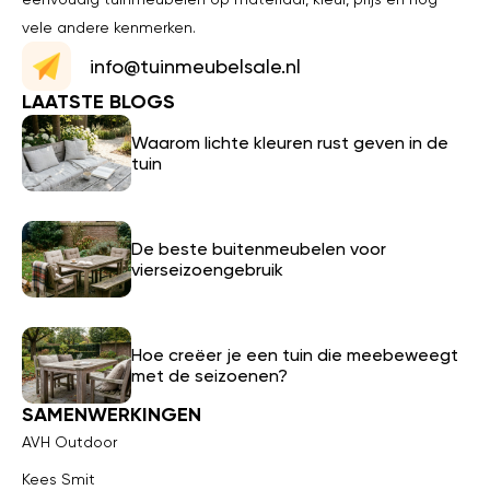
vele andere kenmerken.
info@tuinmeubelsale.nl
LAATSTE BLOGS
Waarom lichte kleuren rust geven in de
tuin
De beste buitenmeubelen voor
vierseizoengebruik
Hoe creëer je een tuin die meebeweegt
met de seizoenen?
SAMENWERKINGEN
AVH Outdoor
Kees Smit