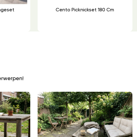
ungeset
Cento Picknickset 180 Cm
N
erwerpen!