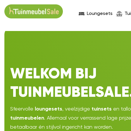
Loungesets
Tu
WELKOM BIJ
TUINMEUBELSALE
Sfeervolle
, veelzijdige
en tall
loungesets
tuinsets
. Allemaal voor verrassend lage prijz
tuinmeubelen
betaalbaar én stijlvol ingericht kan worden.