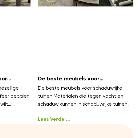
oor
De beste meubels voor
?
schaduwrijke tuinen
gezellige
De beste meubels voor schaduwrijke
feer bepalen
tuinen Materialen die tegen vocht en
wilt
schaduw kunnen In schaduwrijke tuinen
zijn vocht en mos veelvoorkomende
uitdagingen. Kies meubels van
Lees Verder...