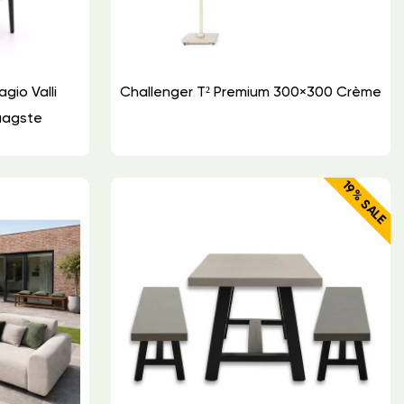
agio Valli
Challenger T² Premium 300×300 Crème
aagste
19% SALE