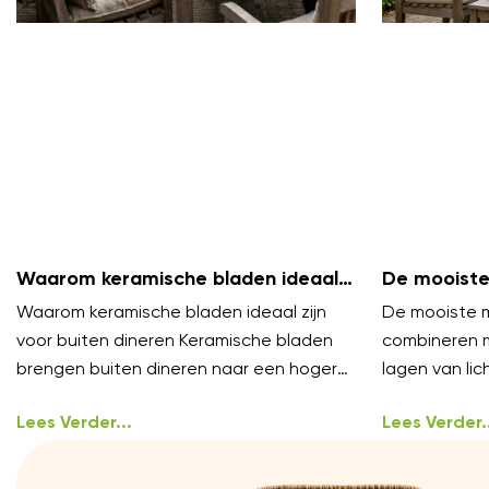
Waarom keramische bladen ideaal
De mooiste
zijn voor buiten dineren
te combine
Waarom keramische bladen ideaal zijn
De mooiste m
voor buiten dineren Keramische bladen
combineren 
brengen buiten dineren naar een hoger
lagen van lich
niveau. Ze voelen luxe aan en blijven koel
styling, het 
onder
Lees Verder...
Lees Verder..