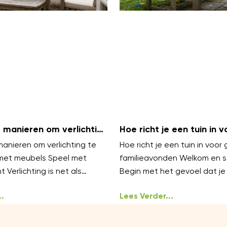
 manieren om verlichting
Hoe richt je een tuin in v
ren met meubels
gezellige familieavonden
anieren om verlichting te
Hoe richt je een tuin in voor 
met meubels Speel met
familieavonden Welkom en s
t Verlichting is net als
Begin met het gevoel dat je 
werkt het best in lagen.
oproepen gezellig, warm en
.
ongedwongen
Lees Verder...