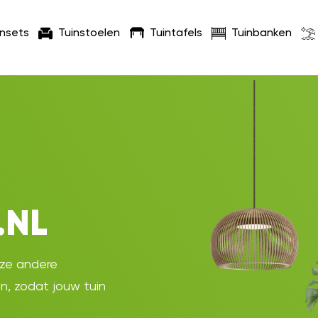
insets
Tuinstoelen
Tuintafels
Tuinbanken
.NL
oze andere
en, zodat jouw tuin