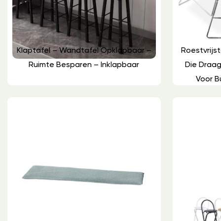
Klaptafel – Wandtafel Opklapbaar –
Roestvrijs
Ruimte Besparen – Inklapbaar
Die Draa
Voor B