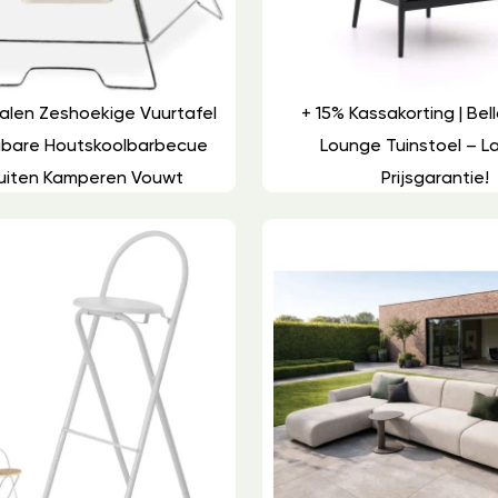
talen Zeshoekige Vuurtafel
+ 15% Kassakorting | Bell
gbare Houtskoolbarbecue
Lounge Tuinstoel – L
uiten Kamperen Vouwt
Prijsgarantie!